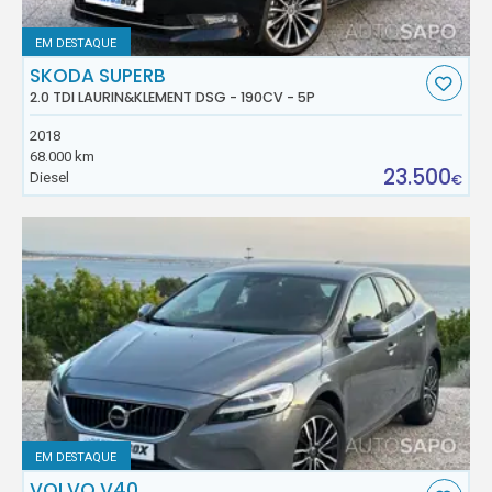
EM DESTAQUE
SKODA SUPERB
2.0 TDI LAURIN&KLEMENT DSG - 190CV - 5P
2018
68.000 km
23.500
Diesel
€
EM DESTAQUE
VOLVO V40