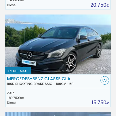
102.000 km
20.750
Diesel
€
EM DESTAQUE
MERCEDES-BENZ CLASSE CLA
180D SHOOTING BRAKE AMG - 109CV - 5P
2016
189.750 km
15.750
Diesel
€