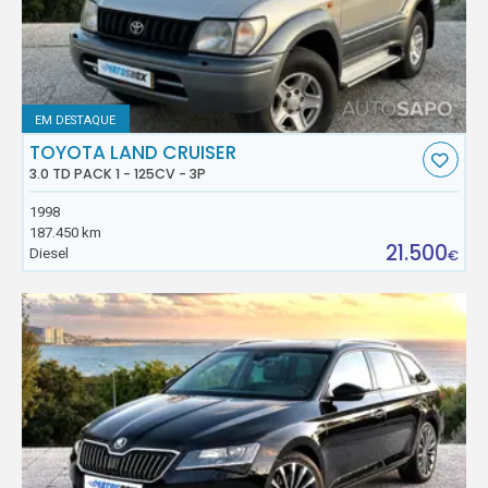
EM DESTAQUE
TOYOTA LAND CRUISER
3.0 TD PACK 1 - 125CV - 3P
1998
187.450 km
21.500
Diesel
€