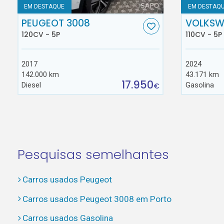
EM DESTAQUE
EM DESTAQ
PEUGEOT 3008
VOLKSW
120CV - 5P
110CV - 5P
2017
2024
142.000 km
43.171 km
17.950
Diesel
Gasolina
€
Pesquisas semelhantes
Carros usados Peugeot
Carros usados Peugeot 3008 em Porto
Carros usados Gasolina