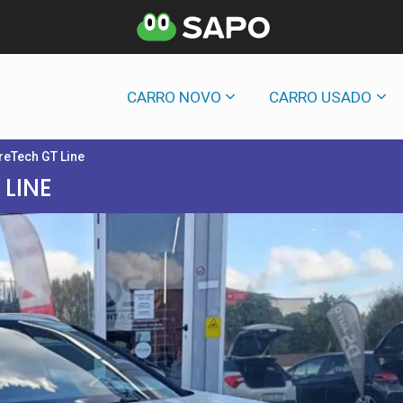
CARRO NOVO
CARRO USADO
reTech GT Line
 LINE