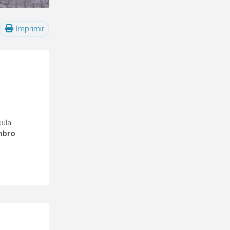
Imprimir
cula
mbro