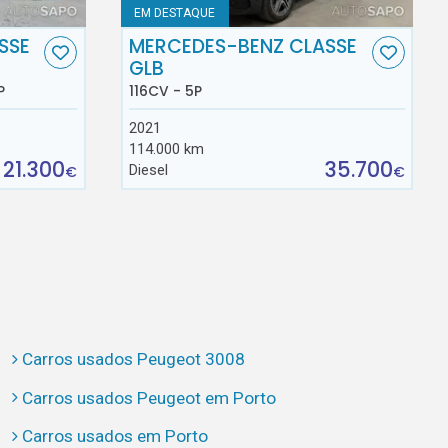
EM DESTAQUE
SSE
MERCEDES-BENZ CLASSE
GLB
P
116CV - 5P
2021
114.000 km
21.300
35.700
Diesel
€
€
Carros usados Peugeot 3008
Carros usados Peugeot em Porto
Carros usados em Porto