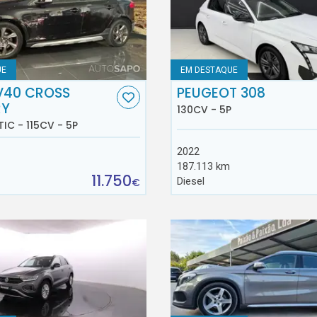
UE
EM DESTAQUE
V40 CROSS
PEUGEOT 308
RY
130CV - 5P
TIC - 115CV - 5P
2022
187.113 km
11.750
Diesel
€