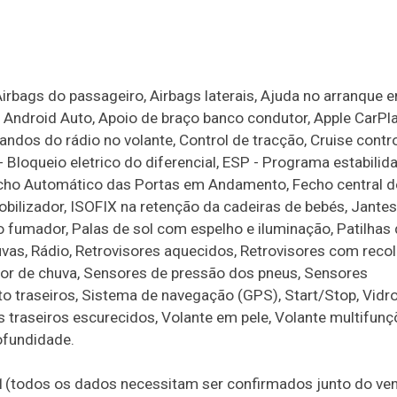
Airbags do passageiro, Airbags laterais, Ajuda no arranque 
, Android Auto, Apoio de braço banco condutor, Apple CarPla
dos do rádio no volante, Control de tracção, Cruise contro
 - Bloqueio eletrico do diferencial, ESP - Programa estabilid
Fecho Automático das Portas em Andamento, Fecho central d
obilizador, ISOFIX na retenção da cadeiras de bebés, Jantes
o fumador, Palas de sol com espelho e iluminação, Patilhas 
luvas, Rádio, Retrovisores aquecidos, Retrovisores com reco
nsor de chuva, Sensores de pressão dos pneus, Sensores
 traseiros, Sistema de navegação (GPS), Start/Stop, Vidr
ros traseiros escurecidos, Volante em pele, Volante multifunç
rofundidade.
o21(todos os dados necessitam ser confirmados junto do ve