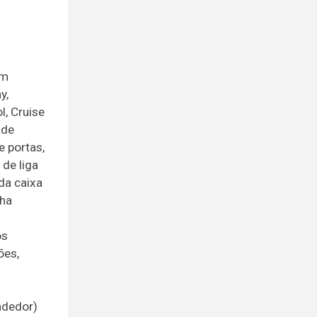
em
y,
l, Cruise
ade
e portas,
 de liga
da caixa
lha
os
ões,
ndedor)