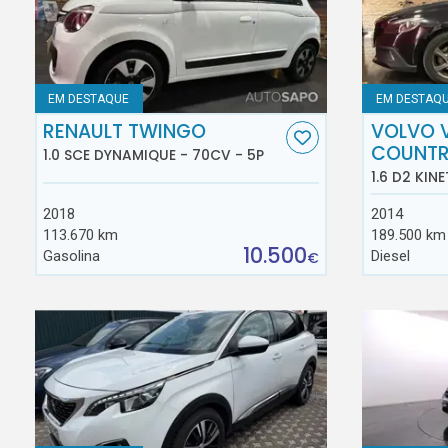
EM DESTAQUE
EM DESTAQ
RENAULT TWINGO
VOLVO 
COUNT
1.0 SCE DYNAMIQUE - 70CV - 5P
1.6 D2 KINE
2018
2014
113.670 km
189.500 km
10.500
Gasolina
Diesel
€