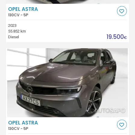
OPEL ASTRA
130CV - 5P
2023
55.852 km
19.500
Diesel
€
OPEL ASTRA
130CV - 5P