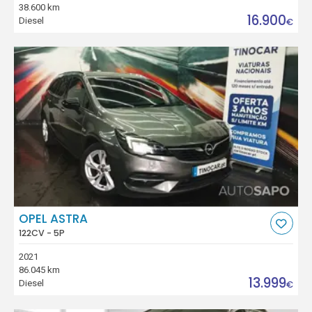
38.600 km
16.900
Diesel
€
OPEL ASTRA
122CV - 5P
2021
86.045 km
13.999
Diesel
€