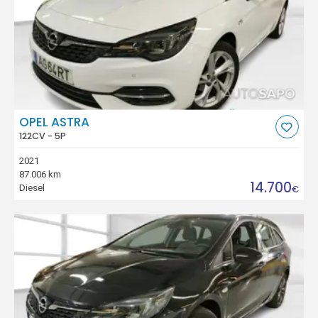
OPEL ASTRA
122CV - 5P
2021
87.006 km
14.700
Diesel
€