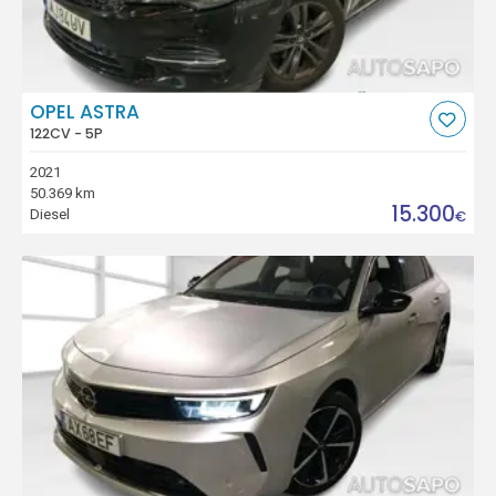
OPEL ASTRA
122CV - 5P
2021
50.369 km
15.300
Diesel
€