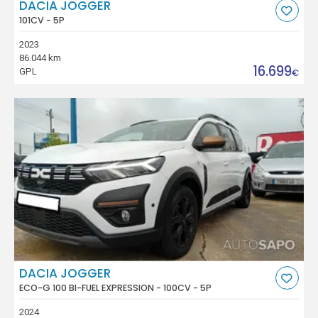
DACIA JOGGER
101CV - 5P
2023
86.044 km
16.699
GPL
€
DACIA JOGGER
ECO-G 100 BI-FUEL EXPRESSION - 100CV - 5P
2024