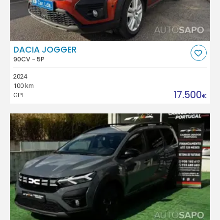
DACIA JOGGER
90CV - 5P
2024
100 km
17.500
GPL
€