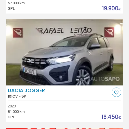
57.000 km
19.900
GPL
€
DACIA JOGGER
101CV - 5P
2023
81.000 km
16.450
GPL
€