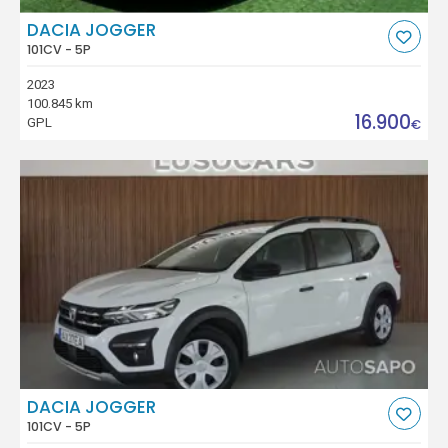
DACIA JOGGER
101CV - 5P
2023
100.845 km
16.900
GPL
€
DACIA JOGGER
101CV - 5P