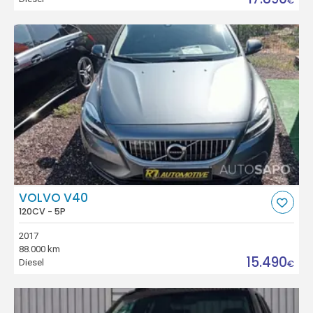
€
VOLVO V40
120CV - 5P
2017
88.000 km
15.490
Diesel
€