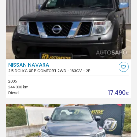
NISSAN NAVARA
2.5 DCI KC XE P.COMFORT 2WD - 163CV - 2P
2006
244.000 km
17.490
Diesel
€