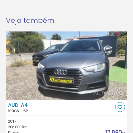
Veja também
AUDI A4
190CV - 5P
2017
206.000 km
17.890
Diesel