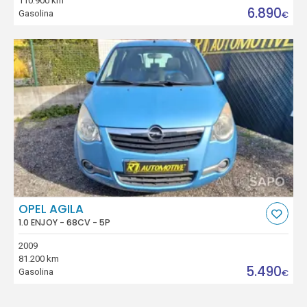
110.900 km
6.890
Gasolina
€
OPEL AGILA
1.0 ENJOY - 68CV - 5P
2009
81.200 km
5.490
Gasolina
€