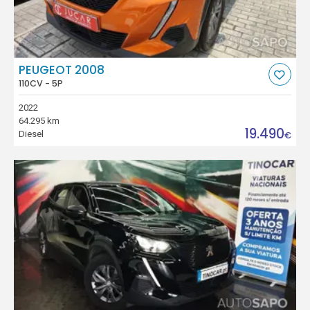
PEUGEOT 2008
110CV - 5P
2022
64.295 km
19.490
Diesel
€