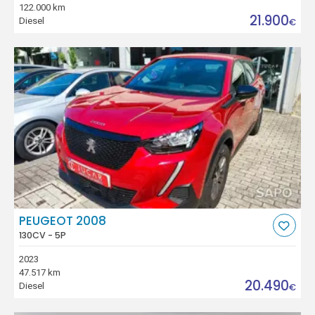
122.000 km
21.900
Diesel
€
PEUGEOT 2008
130CV - 5P
2023
47.517 km
20.490
Diesel
€