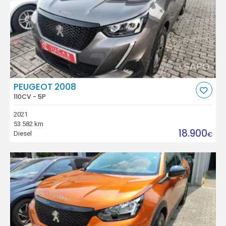
PEUGEOT 2008
110CV - 5P
2021
53.582 km
18.900
Diesel
€