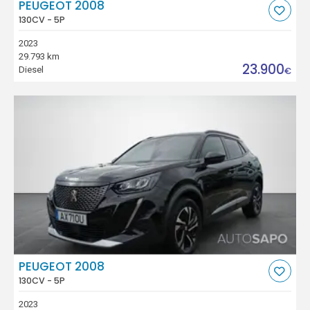
PEUGEOT 2008
130CV - 5P
2023
29.793 km
23.900
Diesel
€
PEUGEOT 2008
130CV - 5P
2023