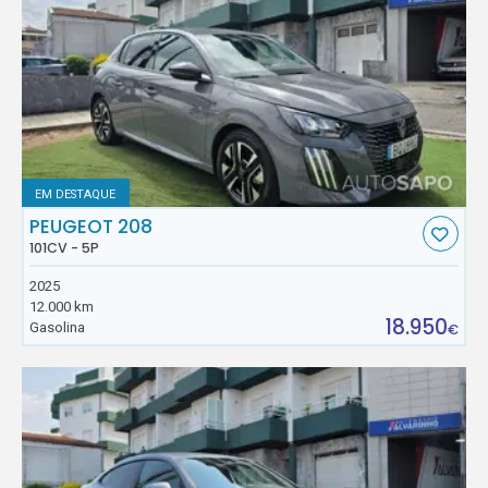
EM DESTAQUE
PEUGEOT 208
101CV - 5P
2025
12.000 km
18.950
Gasolina
€