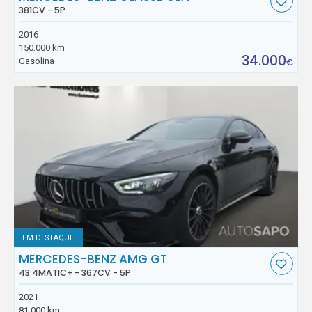
381CV - 5P
2016
150.000 km
34.000
Gasolina
€
EM DESTAQUE
MERCEDES-BENZ AMG GT
43 4MATIC+ - 367CV - 5P
2021
81.000 km