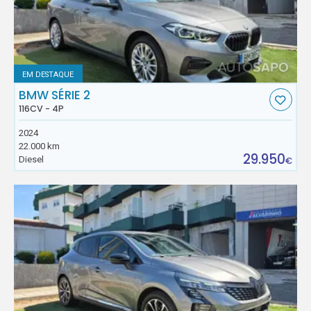
EM DESTAQUE
BMW SÉRIE 2
116CV - 4P
2024
22.000 km
29.950
Diesel
€