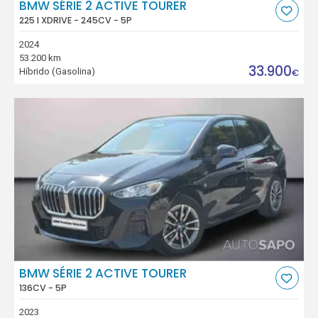
BMW SÉRIE 2 ACTIVE TOURER
225 I XDRIVE - 245CV - 5P
2024
53.200 km
33.900
Híbrido (Gasolina)
€
BMW SÉRIE 2 ACTIVE TOURER
136CV - 5P
2023