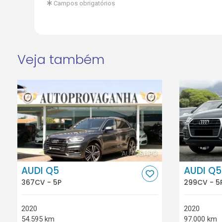
Campos obrigatórios
Veja também
AUDI Q5
AUDI Q5
367CV - 5P
299CV - 5
2020
2020
54.595 km
97.000 km