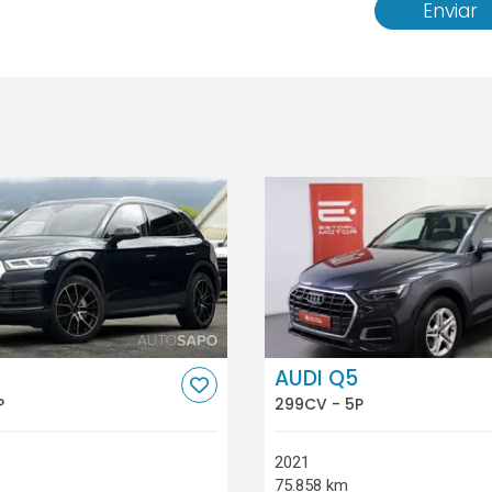
Enviar
AUDI Q5
P
299CV - 5P
2021
75.858 km