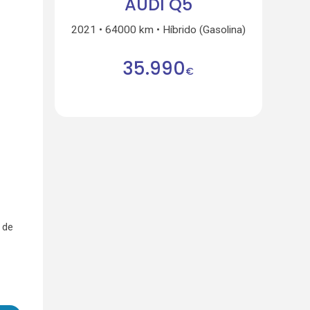
AUDI Q5
2021
64000 km
Híbrido (Gasolina)
35.990
€
 de