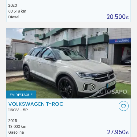
2020
68.518 km
20.500
Diesel
€
EM DESTAQUE
VOLKSWAGEN T-ROC
116CV - 5P
2025
13.000 km
27.950
Gasolina
€