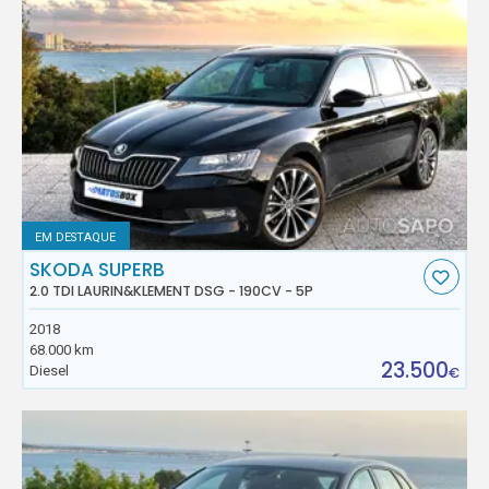
EM DESTAQUE
SKODA SUPERB
2.0 TDI LAURIN&KLEMENT DSG - 190CV - 5P
2018
68.000 km
23.500
Diesel
€