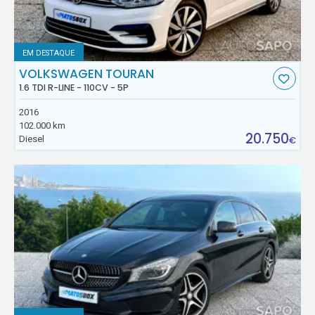
EM DESTAQUE
VOLKSWAGEN TOURAN
1.6 TDI R-LINE - 110CV - 5P
2016
102.000 km
20.750
Diesel
€