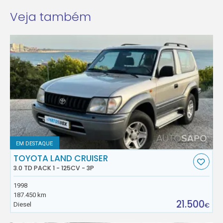
Veja também
EM DESTAQUE
TOYOTA LAND CRUISER
3.0 TD PACK 1 - 125CV - 3P
1998
187.450 km
21.500
Diesel
€