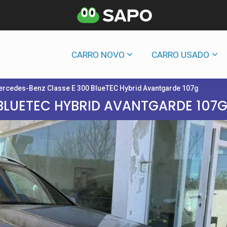
CARRO NOVO
CARRO USADO
rcedes-Benz Classe E 300 BlueTEC Hybrid Avantgarde 107g
BLUETEC HYBRID AVANTGARDE 107