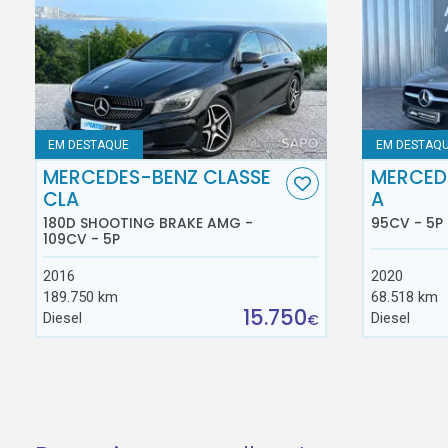
EM DESTAQUE
EM DESTAQ
MERCEDES-BENZ CLASSE
MERCED
CLA
A
180D SHOOTING BRAKE AMG -
95CV - 5P
109CV - 5P
2016
2020
189.750 km
68.518 km
15.750
Diesel
Diesel
€