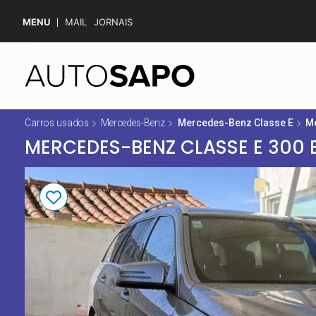
MENU
MAIL
JORNAIS
Carros usados
Mercedes-Benz
Mercedes-Benz Classe E
Me
MERCEDES-BENZ CLASSE E 300 