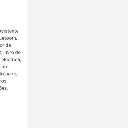
ssistente
uetooth,
or de
, Livro de
eléctrica,
ente
raseiro,
ros
ões.