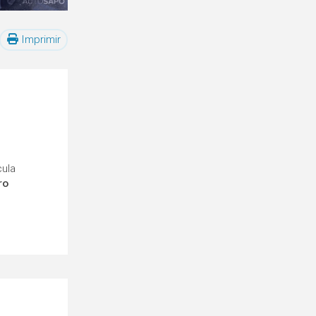
Imprimir
cula
ro