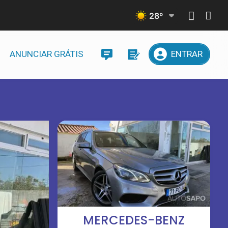
28
º
ANUNCIAR GRÁTIS
ENTRAR
G
MERCEDES-BENZ