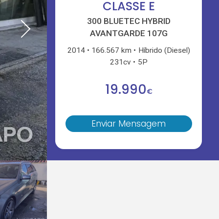
CLASSE E
300 BLUETEC HYBRID
AVANTGARDE 107G
2014
166.567 km
Híbrido (Diesel)
231cv
5P
19.990
€
Enviar Mensagem