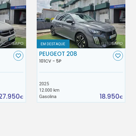
EM DESTAQUE
C
PEUGEOT 208
101CV - 5P
2025
12.000 km
27.950
18.950
Gasolina
€
€