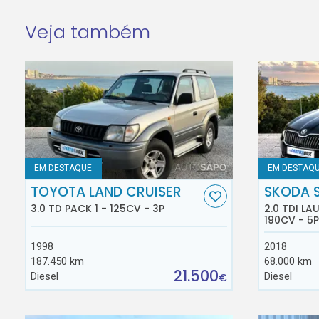
Veja também
EM DESTAQUE
EM DESTAQ
TOYOTA LAND CRUISER
SKODA 
3.0 TD PACK 1 - 125CV - 3P
2.0 TDI L
190CV - 5P
1998
2018
187.450 km
68.000 km
21.500
Diesel
Diesel
€