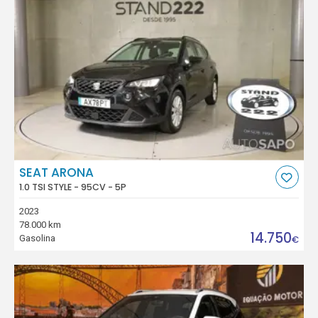
SEAT ARONA
1.0 TSI STYLE - 95CV - 5P
2023
78.000 km
14.750
Gasolina
€