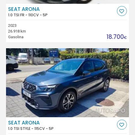
SEAT ARONA
1.0 TSI FR - 110CV - 5P
2023
26.918 km
18.700
Gasolina
€
SEAT ARONA
1.0 TSI STYLE - 115CV - 5P