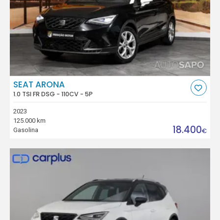
SEAT ARONA
1.0 TSI FR DSG - 110CV - 5P
2023
125.000 km
18.400
Gasolina
€