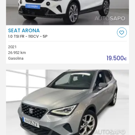
SEAT ARONA
1.0 TSI FR - 110CV - 5P
2021
26.952 km
19.500
Gasolina
€