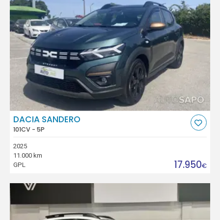
DACIA SANDERO
101CV - 5P
2025
11.000 km
17.950
GPL
€