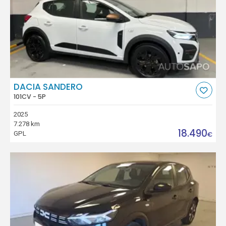
DACIA SANDERO
101CV - 5P
2025
7.278 km
18.490
GPL
€