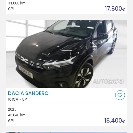
11.000 km
17.800
GPL
€
DACIA SANDERO
101CV - 5P
2025
45.048 km
18.400
GPL
€