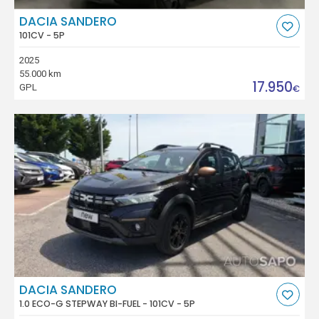
DACIA SANDERO
101CV - 5P
2025
55.000 km
17.950
GPL
€
DACIA SANDERO
1.0 ECO-G STEPWAY BI-FUEL - 101CV - 5P