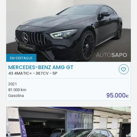
EM DESTAQUE
MERCEDES-BENZ AMG GT
43 4MATIC+ - 367CV - 5P
2021
81.000 km
95.000
Gasolina
€