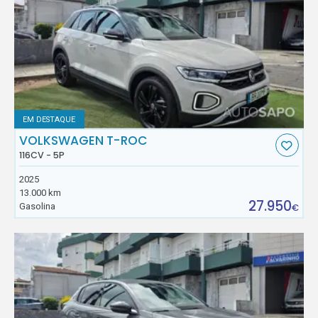
EM DESTAQUE
VOLKSWAGEN T-ROC
116CV - 5P
2025
13.000 km
27.950
Gasolina
€