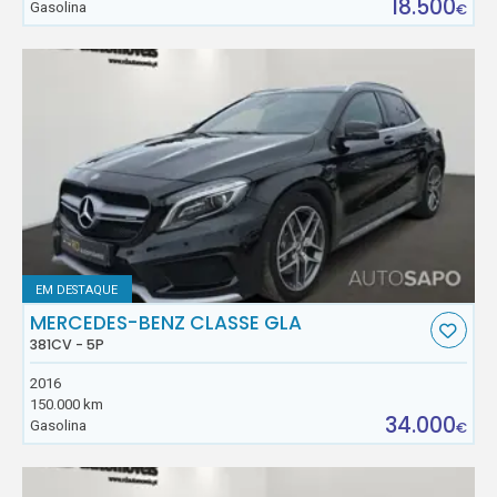
18.500
Gasolina
€
EM DESTAQUE
MERCEDES-BENZ CLASSE GLA
381CV - 5P
2016
150.000 km
34.000
Gasolina
€