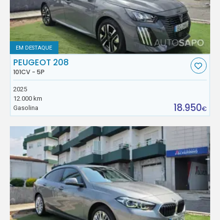
EM DESTAQUE
PEUGEOT 208
101CV - 5P
2025
12.000 km
18.950
Gasolina
€