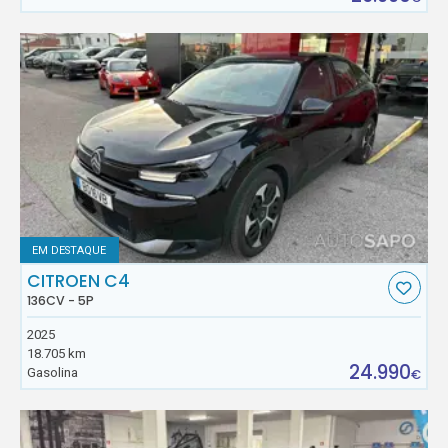
EM DESTAQUE
CITROEN C4
136CV - 5P
2025
18.705 km
24.990
Gasolina
€