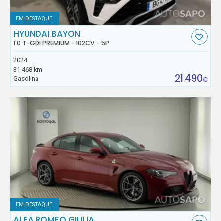
EM DESTAQUE
HYUNDAI BAYON
1.0 T-GDI PREMIUM - 102CV - 5P
2024
31.468 km
21.490
Gasolina
€
EM DESTAQUE
ALFA ROMEO GIULIA