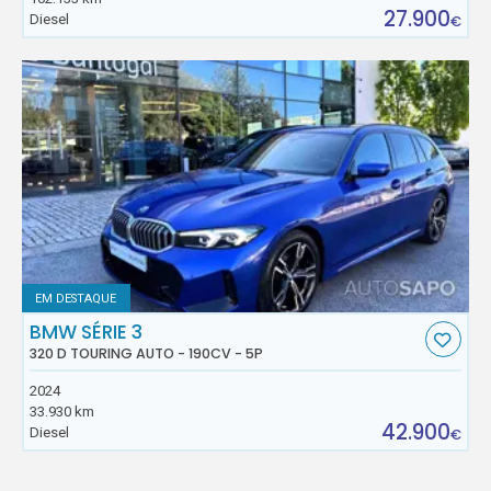
27.900
Diesel
€
EM DESTAQUE
BMW SÉRIE 3
320 D TOURING AUTO - 190CV - 5P
2024
33.930 km
42.900
Diesel
€