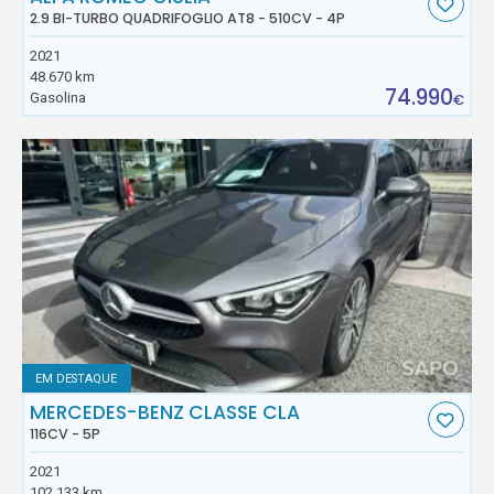
2.9 BI-TURBO QUADRIFOGLIO AT8 - 510CV - 4P
2021
48.670 km
74.990
Gasolina
€
EM DESTAQUE
MERCEDES-BENZ CLASSE CLA
116CV - 5P
2021
102.133 km