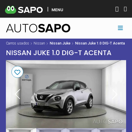
MENU
Carros usados
Nissan
Nissan Juke
Nissan Juke 1.0 DIG-T Acenta
NISSAN JUKE 1.0 DIG-T ACENTA