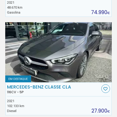
2021
48.670 km
74.990
Gasolina
€
EM DESTAQUE
MERCEDES-BENZ CLASSE CLA
116CV - 5P
2021
102.133 km
27.900
Diesel
€