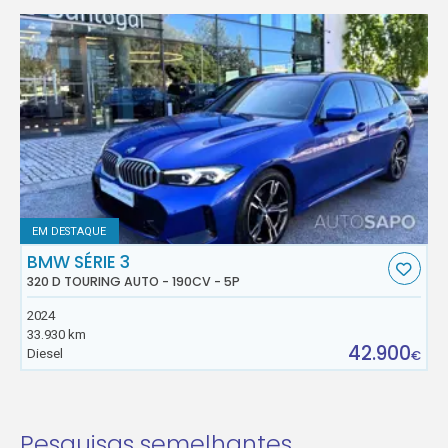
EM DESTAQUE
BMW SÉRIE 3
320 D TOURING AUTO - 190CV - 5P
2024
33.930 km
42.900
Diesel
€
Pesquisas semelhantes