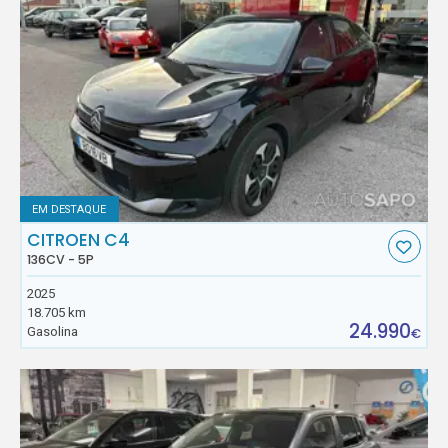
EM DESTAQUE
CITROEN C4
136CV - 5P
2025
18.705 km
24.990
Gasolina
€