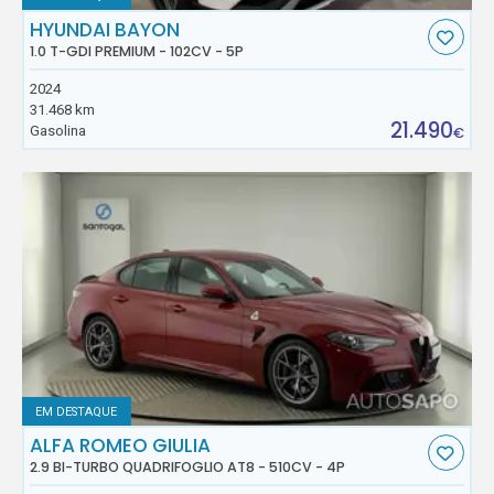
HYUNDAI BAYON
1.0 T-GDI PREMIUM - 102CV - 5P
2024
31.468 km
21.490
Gasolina
€
EM DESTAQUE
ALFA ROMEO GIULIA
2.9 BI-TURBO QUADRIFOGLIO AT8 - 510CV - 4P