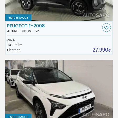
EM DESTAQUE
PEUGEOT E-2008
ALLURE - 136CV - 5P
2024
14.202 km
27.990
Eléctrico
€
EM DESTAQUE