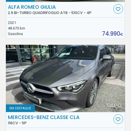
ALFA ROMEO GIULIA
2.9 BI-TURBO QUADRIFOGLIO AT8 - 510CV - 4P
2021
48.670 km
74.990
Gasolina
€
EM DESTAQUE
MERCEDES-BENZ CLASSE CLA
116CV - 5P