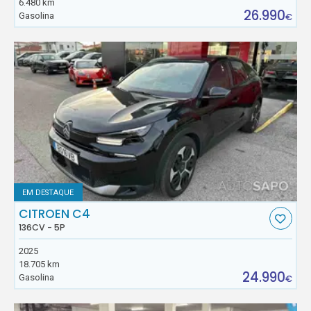
6.480 km
26.990
Gasolina
€
EM DESTAQUE
CITROEN C4
136CV - 5P
2025
18.705 km
24.990
Gasolina
€