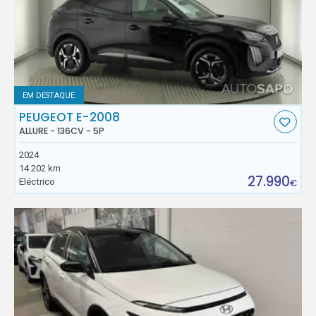
EM DESTAQUE
PEUGEOT E-2008
ALLURE - 136CV - 5P
2024
14.202 km
27.990
Eléctrico
€