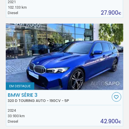
2021
102.133 km
27.900
Diesel
€
EM DESTAQUE
BMW SÉRIE 3
320 D TOURING AUTO - 190CV - 5P
2024
33.930 km
42.900
Diesel
€