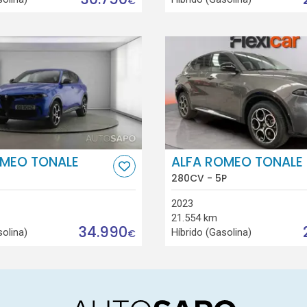
€
OMEO TONALE
ALFA ROMEO TONALE
280CV - 5P
2023
21.554 km
34.990
solina)
Híbrido (Gasolina)
€