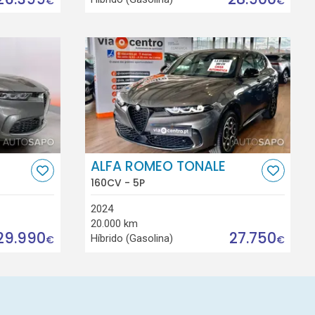
€
€
ALFA ROMEO TONALE
160CV - 5P
2024
20.000 km
29.990
27.750
Híbrido (Gasolina)
€
€