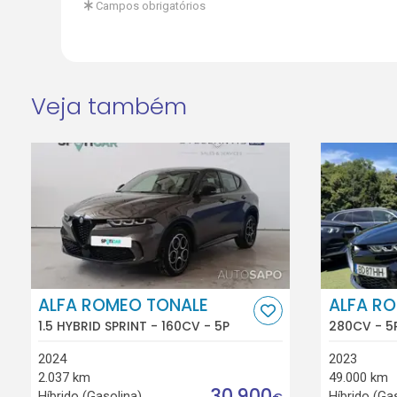
Campos obrigatórios
Veja também
ALFA ROMEO TONALE
ALFA R
1.5 HYBRID SPRINT - 160CV - 5P
280CV - 5
2024
2023
2.037 km
49.000 km
30.900
Híbrido (Gasolina)
Híbrido (Ga