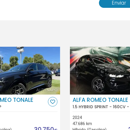
Enviar
OMEO TONALE
ALFA ROMEO TONALE
P
1.5 HYBRID SPRINT - 160CV -
2024
47.686 km
30.750
solina)
Híbrido (Gasolina)