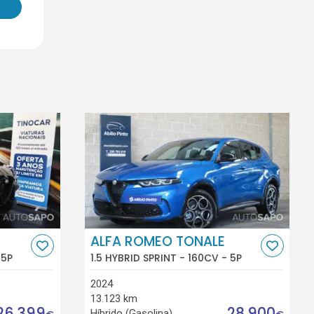
ALFA ROMEO TONALE
 5P
1.5 HYBRID SPRINT - 160CV - 5P
2024
13.123 km
26.399
28.900
Híbrido (Gasolina)