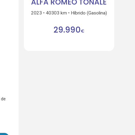
ALFA ROMEO TONALE
2023
40303 km
Híbrido (Gasolina)
29.990
€
 de