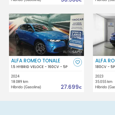
€
ALFA ROMEO TONALE
ALFA R
1.5 HYBRID VELOCE - 160CV - 5P
180CV - 5P
2024
2023
18.089 km
35.055 km
27.699
Híbrido (Gasolina)
Híbrido (Ga
€