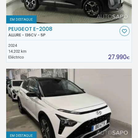
EM DESTAQUE
PEUGEOT E-2008
ALLURE - 136CV - 5P
2024
14.202 km
27.990
Eléctrico
€
EM DESTAQUE