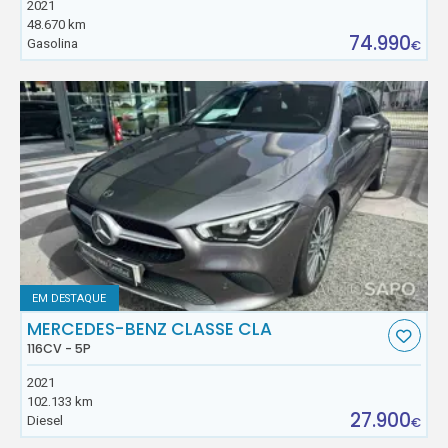
2021
48.670 km
74.990
Gasolina
€
EM DESTAQUE
MERCEDES-BENZ CLASSE CLA
116CV - 5P
2021
102.133 km
27.900
Diesel
€