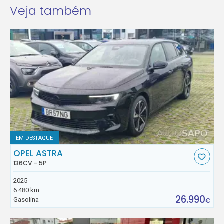
Veja também
EM DESTAQUE
OPEL ASTRA
136CV - 5P
2025
6.480 km
26.990
Gasolina
€