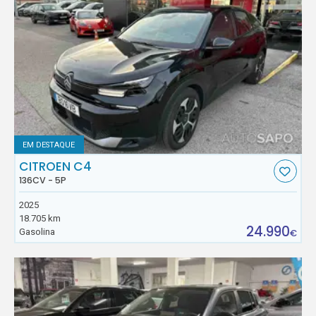
EM DESTAQUE
CITROEN C4
136CV - 5P
2025
18.705 km
24.990
Gasolina
€