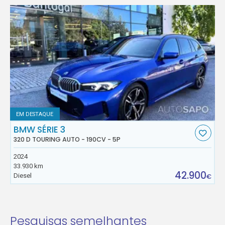
EM DESTAQUE
BMW SÉRIE 3
320 D TOURING AUTO - 190CV - 5P
2024
33.930 km
42.900
Diesel
€
Pesquisas semelhantes