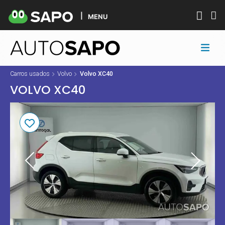
MENU
Carros usados
Volvo
Volvo XC40
VOLVO XC40