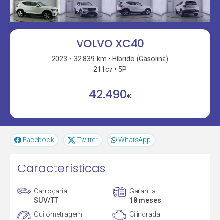
VOLVO XC40
2023
32.839 km
Híbrido (Gasolina)
211cv
5P
42.490
€
Facebook
Twitter
WhatsApp
Características
Carroçaria
Garantia
SUV/TT
18 meses
Quilometragem
Cilindrada