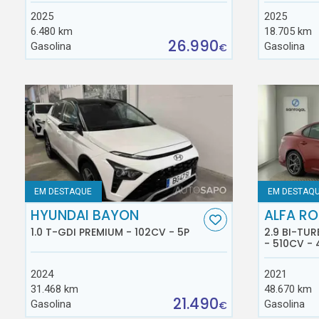
2025
2025
6.480 km
18.705 km
26.990
Gasolina
Gasolina
€
EM DESTAQUE
EM DESTAQ
HYUNDAI BAYON
ALFA RO
1.0 T-GDI PREMIUM - 102CV - 5P
2.9 BI-TU
- 510CV - 
2024
2021
31.468 km
48.670 km
21.490
Gasolina
Gasolina
€