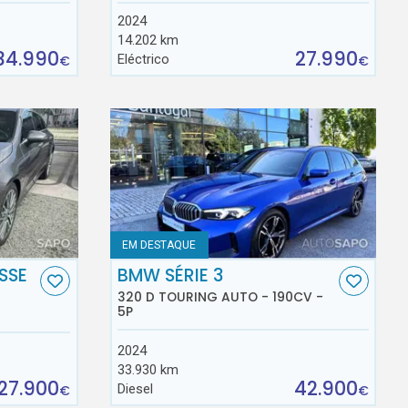
2024
14.202 km
34.990
27.990
Eléctrico
€
€
EM DESTAQUE
SSE
BMW SÉRIE 3
320 D TOURING AUTO - 190CV -
5P
2024
33.930 km
27.900
42.900
Diesel
€
€