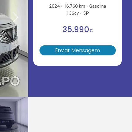
2024
16.760 km
Gasolina
136cv
5P
35.990
€
Enviar Mensagem