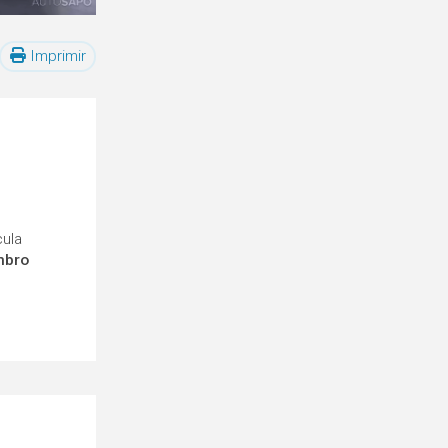
Imprimir
cula
mbro