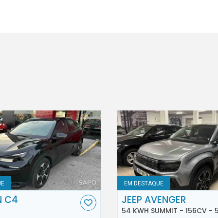
UE
EM DESTAQUE
N C4
JEEP AVENGER
54 KWH SUMMIT - 156CV - 