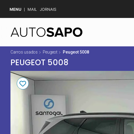
MENU
MAIL
JORNAIS
Carros usados
Peugeot
Peugeot 5008
PEUGEOT 5008