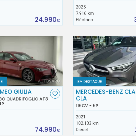
2025
7.916 km
24.990
Eléctrico
€
UE
EM DESTAQUE
MEO GIULIA
MERCEDES-BENZ CLA
CLA
RBO QUADRIFOGLIO AT8
4P
116CV - 5P
2021
102.133 km
74.990
Diesel
€