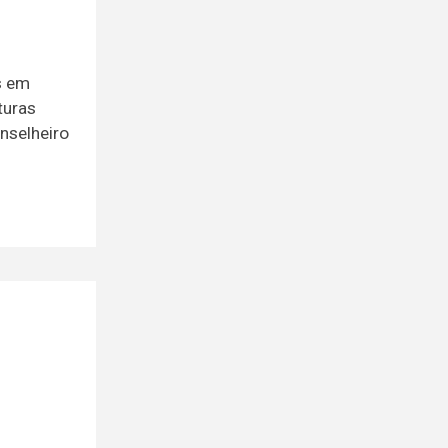
s em
turas
nselheiro