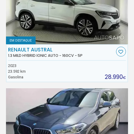
EM DESTAQUE
RENAULT AUSTRAL
1.3 MILD HYBRID IONIC AUTO - 160CV - 5P
2023
23.592 km
28.990
Gasolina
€