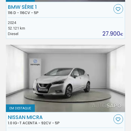
BMW SÉRIE 1
116 D - 116CV - 5P
2024
52.121 km
27.900
Diesel
€
EM DESTAQUE
NISSAN MICRA
1.0 IG-T ACENTA - 92CV - 5P