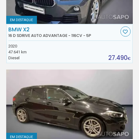
EM DESTAQUE
BMW X2
16 D SDRIVE AUTO ADVANTAGE - 116CV - 5P
2020
47.641 km
27.490
Diesel
€
EM DESTAQUE