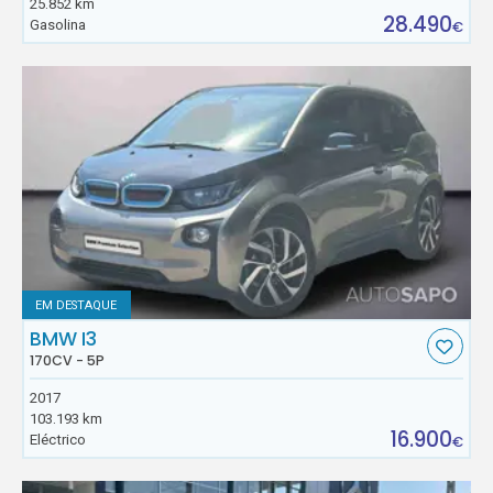
25.852 km
28.490
Gasolina
€
EM DESTAQUE
BMW I3
170CV - 5P
2017
103.193 km
16.900
Eléctrico
€