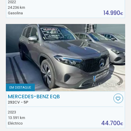
2022
24.236 km
14.990
Gasolina
€
EM DESTAQUE
MERCEDES-BENZ EQB
292CV - 5P
2023
13.591 km
44.700
Eléctrico
€