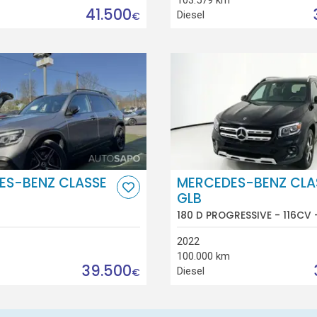
41.500
Diesel
€
ES-BENZ CLASSE
MERCEDES-BENZ CLA
GLB
180 D PROGRESSIVE - 116CV 
2022
100.000 km
39.500
Diesel
€