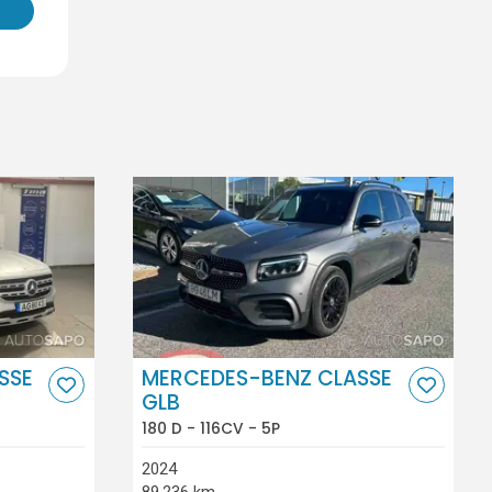
SSE
MERCEDES-BENZ CLASSE
GLB
180 D - 116CV - 5P
2024
89.236 km