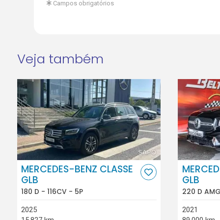
Campos obrigatórios
Veja também
MERCEDES-BENZ CLASSE
MERCED
GLB
GLB
180 D - 116CV - 5P
220 D AMG 
2025
2021
15.827 km
89.000 km