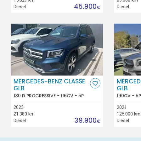
45.900
Diesel
Diesel
€
MERCEDES-BENZ CLASSE
MERCED
GLB
GLB
180 D PROGRESSIVE - 116CV - 5P
190CV - 5P
2023
2021
21.380 km
125.000 km
39.900
Diesel
Diesel
€