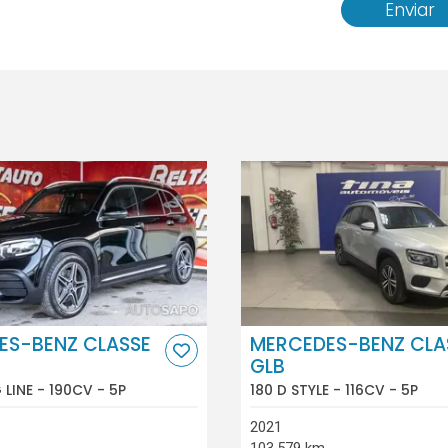
Enviar
ES-BENZ CLASSE
MERCEDES-BENZ CLA
GLB
LINE - 190CV - 5P
180 D STYLE - 116CV - 5P
2021
103.579 km