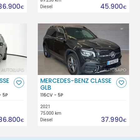
36.900
45.900
Diesel
€
€
SSE
MERCEDES-BENZ CLASSE
GLB
- 5P
116CV - 5P
2021
75.000 km
36.800
37.990
Diesel
€
€