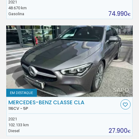
2021
48.670 km
74.990
Gasolina
€
EM DESTAQUE
MERCEDES-BENZ CLASSE CLA
116CV - 5P
2021
102.133 km
27.900
Diesel
€