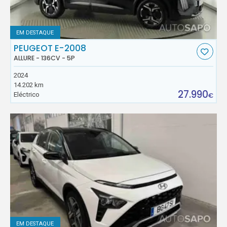
EM DESTAQUE
PEUGEOT E-2008
ALLURE - 136CV - 5P
2024
14.202 km
27.990
Eléctrico
€
EM DESTAQUE