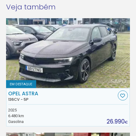
Veja também
EM DESTAQUE
OPEL ASTRA
136CV - 5P
2025
6.480 km
26.990
Gasolina
€