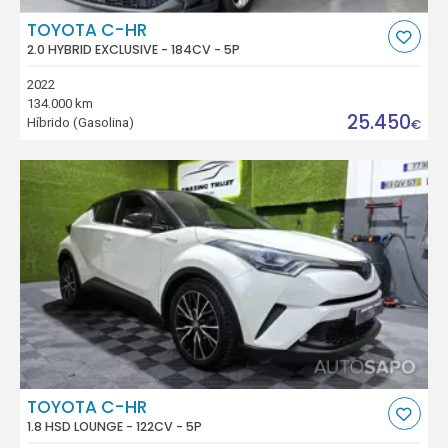
TOYOTA C-HR
2.0 HYBRID EXCLUSIVE - 184CV - 5P
2022
134.000 km
25.450
Híbrido (Gasolina)
€
TOYOTA C-HR
1.8 HSD LOUNGE - 122CV - 5P