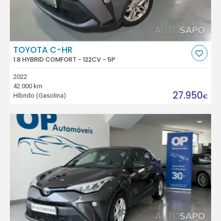
TOYOTA C-HR
1.8 HYBRID COMFORT - 122CV - 5P
2022
42.000 km
27.950
Híbrido (Gasolina)
€