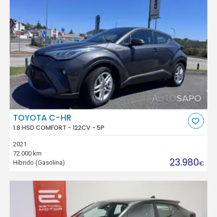
TOYOTA C-HR
1.8 HSD COMFORT - 122CV - 5P
2021
72.000 km
23.980
Híbrido (Gasolina)
€