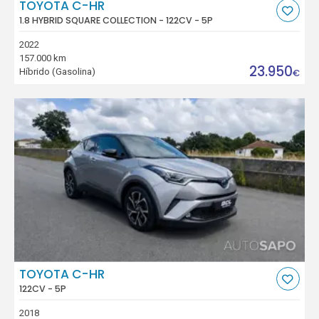
TOYOTA C-HR
1.8 HYBRID SQUARE COLLECTION - 122CV - 5P
2022
157.000 km
23.950
Híbrido (Gasolina)
€
TOYOTA C-HR
122CV - 5P
2018