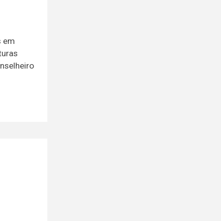
s em
turas
nselheiro