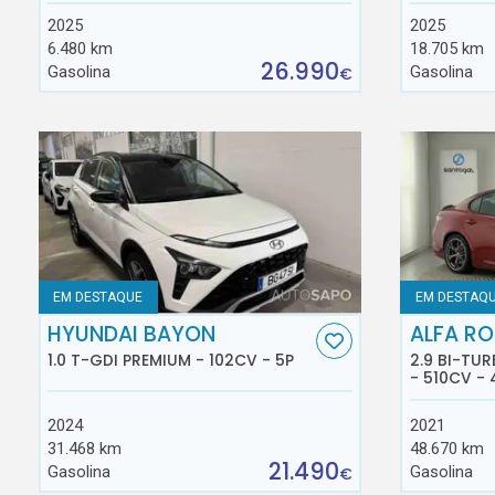
2025
2025
6.480 km
18.705 km
26.990
Gasolina
Gasolina
€
EM DESTAQUE
EM DESTAQ
HYUNDAI BAYON
ALFA RO
1.0 T-GDI PREMIUM - 102CV - 5P
2.9 BI-TU
- 510CV - 
2024
2021
31.468 km
48.670 km
21.490
Gasolina
Gasolina
€