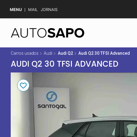
MENU
MAIL
JORNAIS
Carros usados
Audi
Audi Q2
Audi Q2 30 TFSI Advanced
AUDI Q2 30 TFSI ADVANCED