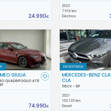
2025
7.916 km
24.990
Eléctrico
€
UE
EM DESTAQUE
MEO GIULIA
MERCEDES-BENZ CLA
CLA
RBO QUADRIFOGLIO AT8
4P
116CV - 5P
2021
102.133 km
74.990
Diesel
€