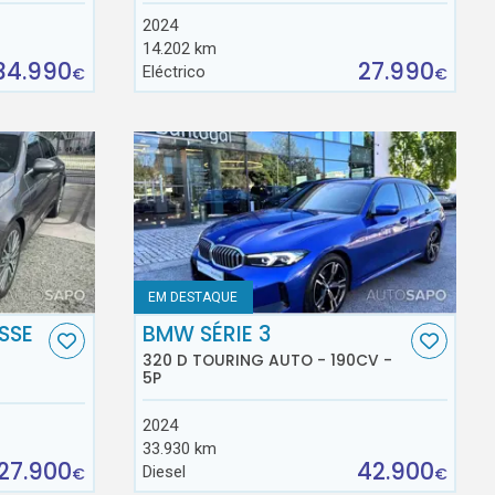
2024
14.202 km
34.990
27.990
Eléctrico
€
€
EM DESTAQUE
SSE
BMW SÉRIE 3
320 D TOURING AUTO - 190CV -
5P
2024
33.930 km
27.900
42.900
Diesel
€
€