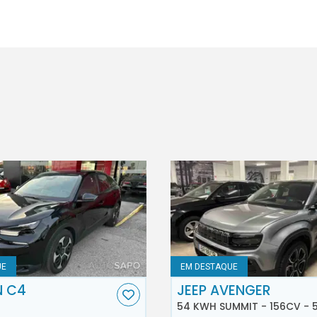
UE
EM DESTAQUE
N C4
JEEP AVENGER
54 KWH SUMMIT - 156CV - 