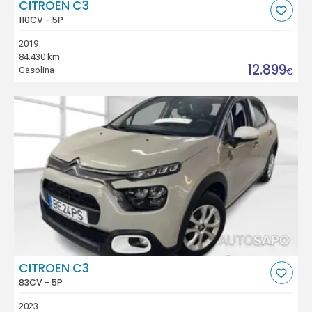
CITROEN C3
110CV - 5P
2019
84.430 km
12.899
Gasolina
€
CITROEN C3
83CV - 5P
2023