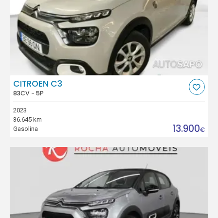
CITROEN C3
83CV - 5P
2023
36.645 km
13.900
Gasolina
€