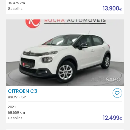
36.475 km
13.900
Gasolina
€
CITROEN C3
83CV - 5P
2021
68.659 km
12.499
Gasolina
€