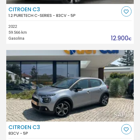
CITROEN C3
1.2 PURETECH C-SERIES - 83CV - 5P
2022
59.566 km
12.900
Gasolina
€
CITROEN C3
83CV - 5P