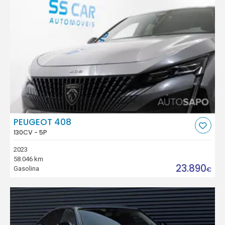
PEUGEOT 408
130CV - 5P
2023
58.046 km
23.890
Gasolina
€