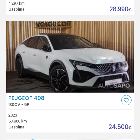
4.297 km
28.990
Gasolina
€
PEUGEOT 408
130CV - 5P
2023
63.808 km
24.500
Gasolina
€