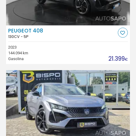
PEUGEOT 408
130CV - 5P
2023
144.094 km
21.399
Gasolina
€