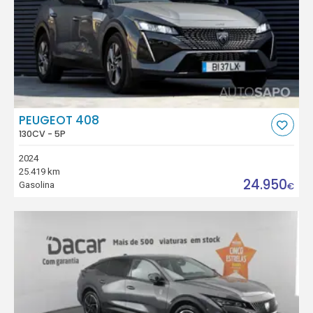
PEUGEOT 408
130CV - 5P
2024
25.419 km
24.950
Gasolina
€