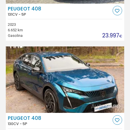
PEUGEOT 408
131CV - 5P
2023
6.652 km
23.997
Gasolina
€
PEUGEOT 408
130CV - 5P