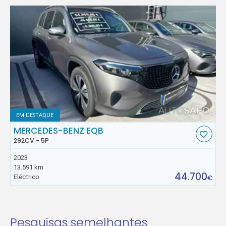
EM DESTAQUE
MERCEDES-BENZ EQB
292CV - 5P
2023
13.591 km
44.700
Eléctrico
€
Pesquisas semelhantes