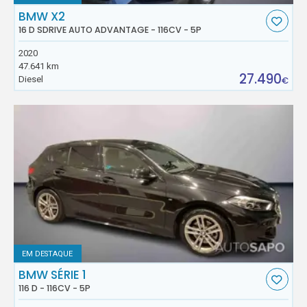
BMW X2
16 D SDRIVE AUTO ADVANTAGE - 116CV - 5P
2020
47.641 km
27.490
Diesel
€
EM DESTAQUE
BMW SÉRIE 1
116 D - 116CV - 5P