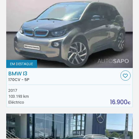
EM DESTAQUE
BMW I3
170CV - 5P
2017
103.193 km
16.900
Eléctrico
€