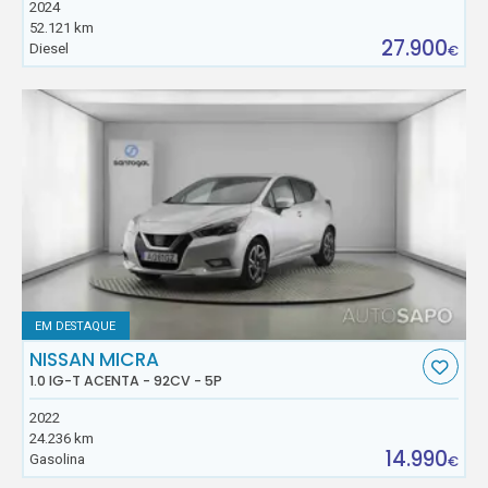
2024
52.121 km
27.900
Diesel
€
EM DESTAQUE
NISSAN MICRA
1.0 IG-T ACENTA - 92CV - 5P
2022
24.236 km
14.990
Gasolina
€