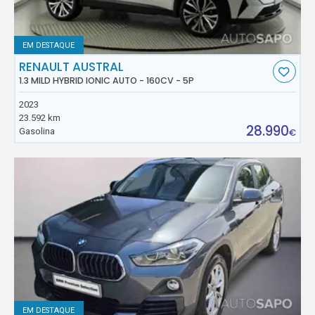
EM DESTAQUE
RENAULT AUSTRAL
1.3 MILD HYBRID IONIC AUTO - 160CV - 5P
2023
23.592 km
28.990
Gasolina
€
EM DESTAQUE