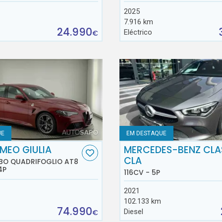
2025
7.916 km
24.990
Eléctrico
€
UE
EM DESTAQUE
MEO GIULIA
MERCEDES-BENZ CLA
CLA
RBO QUADRIFOGLIO AT8
4P
116CV - 5P
2021
102.133 km
74.990
Diesel
€