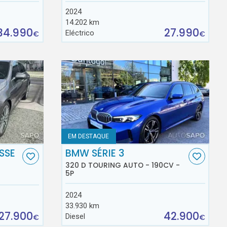
2024
14.202 km
34.990
27.990
Eléctrico
€
€
EM DESTAQUE
SSE
BMW SÉRIE 3
320 D TOURING AUTO - 190CV -
5P
2024
33.930 km
27.900
42.900
Diesel
€
€