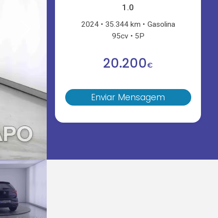
1.0
2024
35.344 km
Gasolina
95cv
5P
20.200
€
Enviar Mensagem