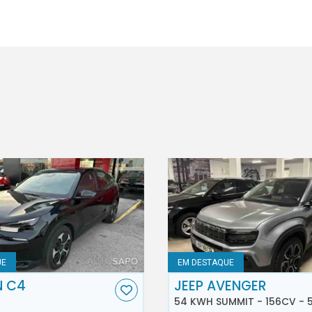
UE
EM DESTAQUE
N C4
JEEP AVENGER
54 KWH SUMMIT - 156CV - 