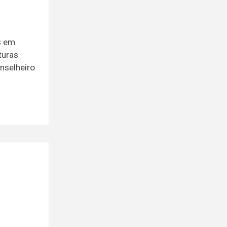
s em
turas
nselheiro