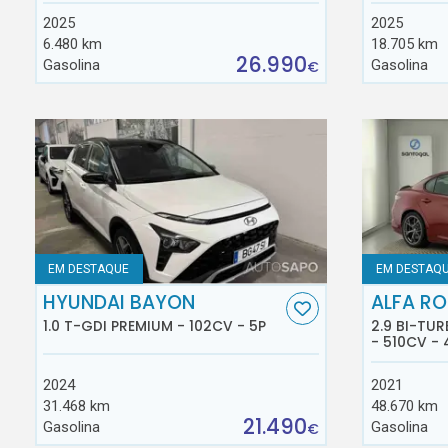
2025
2025
6.480 km
18.705 km
26.990
Gasolina
Gasolina
€
EM DESTAQUE
EM DESTAQ
HYUNDAI BAYON
ALFA RO
1.0 T-GDI PREMIUM - 102CV - 5P
2.9 BI-TU
- 510CV - 
2024
2021
31.468 km
48.670 km
21.490
Gasolina
Gasolina
€