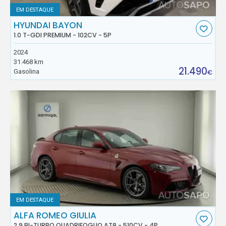
EM DESTAQUE
HYUNDAI BAYON
1.0 T-GDI PREMIUM - 102CV - 5P
2024
31.468 km
21.490
Gasolina
€
EM DESTAQUE
ALFA ROMEO GIULIA
2.9 BI-TURBO QUADRIFOGLIO AT8 - 510CV - 4P