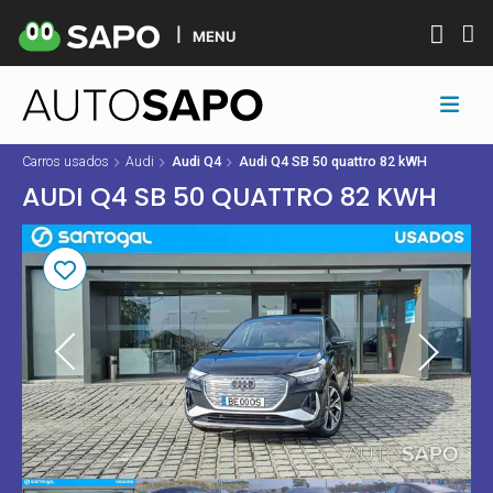
MENU
Carros usados
Audi
Audi Q4
Audi Q4 SB 50 quattro 82 kWH
AUDI Q4 SB 50 QUATTRO 82 KWH