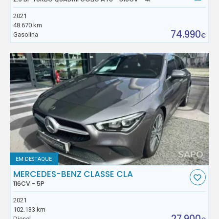
2021
48.670 km
74.990
Gasolina
€
EM DESTAQUE
MERCEDES-BENZ CLASSE CLA
116CV - 5P
2021
102.133 km
27.900
Diesel