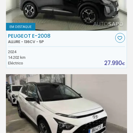
EM DESTAQUE
PEUGEOT E-2008
ALLURE - 136CV - 5P
2024
14.202 km
27.990
Eléctrico
€