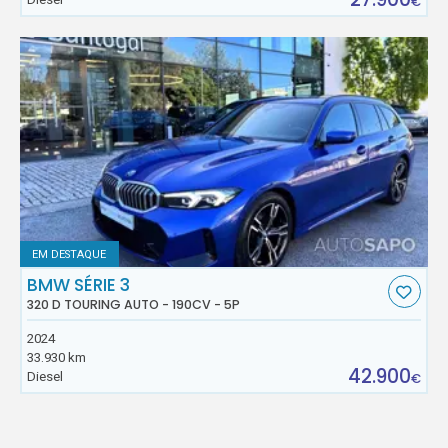
€
EM DESTAQUE
BMW SÉRIE 3
320 D TOURING AUTO - 190CV - 5P
2024
33.930 km
42.900
Diesel
€