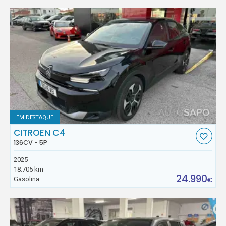
EM DESTAQUE
CITROEN C4
136CV - 5P
2025
18.705 km
24.990
Gasolina
€