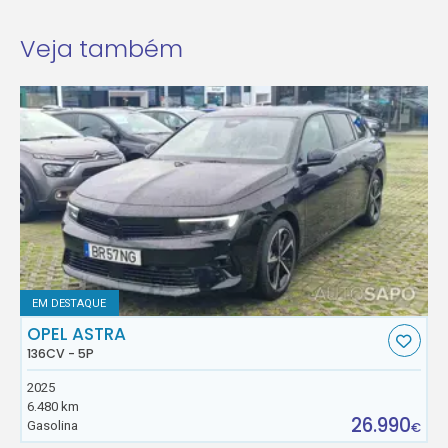
Veja também
EM DESTAQUE
OPEL ASTRA
136CV - 5P
2025
6.480 km
26.990
Gasolina
€