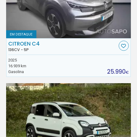
EM DESTAQUE
CITROEN C4
136CV - 5P
2025
16.939 km
25.990
Gasolina
€