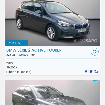
EM DESTAQUE
BMW SÉRIE 2 ACTIVE TOURER
225 XE - 224CV - 5P
2019
99.200 km
18.990
Híbrido (Gasolina)
€