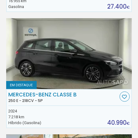
16.955 km
27.400
Gasolina
€
EM DESTAQUE
MERCEDES-BENZ CLASSE B
250 E - 218CV - 5P
2024
7.218 km
40.990
Híbrido (Gasolina)
€