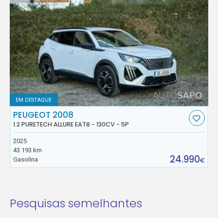
EM DESTAQUE
PEUGEOT 2008
1.2 PURETECH ALLURE EAT8 - 130CV - 5P
2025
43.193 km
24.990
Gasolina
€
Pesquisas semelhantes