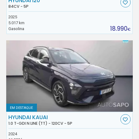
HYUNDAI I20
84CV - 5P
2025
5.017 km
18.990
Gasolina
€
EM DESTAQUE
HYUNDAI KAUAI
1.0 T-GDI N LINE (TT) - 120CV - 5P
2024