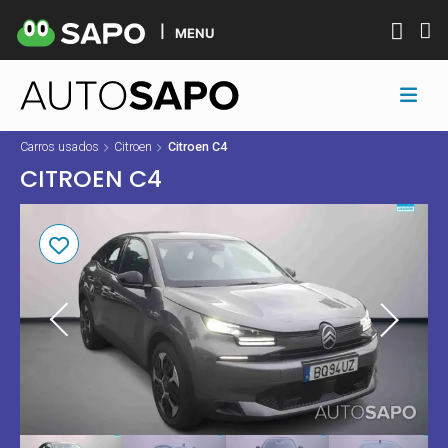
MENU
Carros usados
Citroen
Citroen C4
CITROEN C4