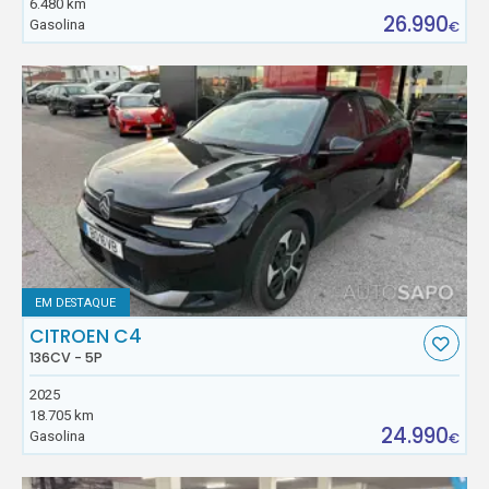
6.480 km
26.990
Gasolina
€
EM DESTAQUE
CITROEN C4
136CV - 5P
2025
18.705 km
24.990
Gasolina
€