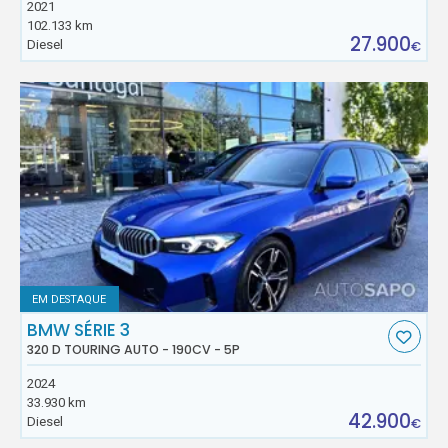
2021
102.133 km
27.900
Diesel
€
EM DESTAQUE
BMW SÉRIE 3
320 D TOURING AUTO - 190CV - 5P
2024
33.930 km
42.900
Diesel
€