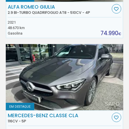
ALFA ROMEO GIULIA
2.9 BI-TURBO QUADRIFOGLIO AT8 - 510CV - 4P
2021
48.670 km
74.990
Gasolina
€
EM DESTAQUE
MERCEDES-BENZ CLASSE CLA
116CV - 5P