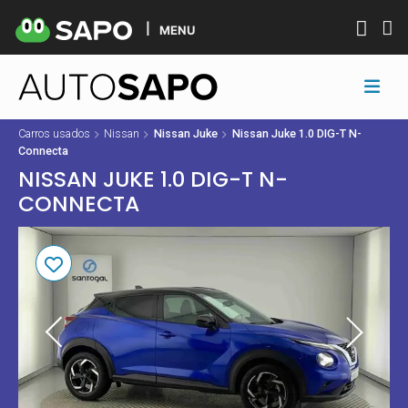
MENU
Carros usados
Nissan
Nissan Juke
Nissan Juke 1.0 DIG-T N-
Connecta
NISSAN JUKE 1.0 DIG-T N-
CONNECTA