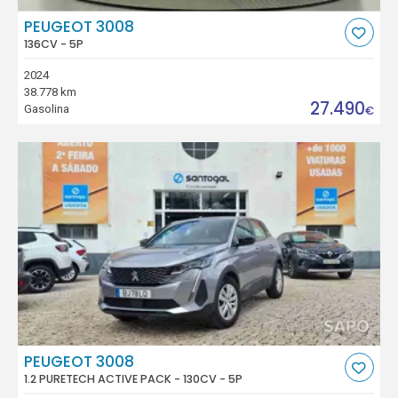
PEUGEOT 3008
136CV - 5P
2024
38.778 km
27.490
Gasolina
€
PEUGEOT 3008
1.2 PURETECH ACTIVE PACK - 130CV - 5P