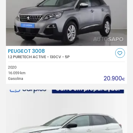
PEUGEOT 3008
1.2 PURETECH ACTIVE - 130CV - 5P
2020
16.059 km
20.900
Gasolina
€