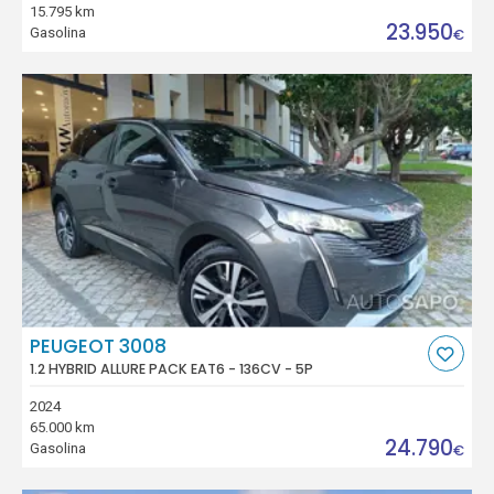
15.795 km
23.950
Gasolina
€
PEUGEOT 3008
1.2 HYBRID ALLURE PACK EAT6 - 136CV - 5P
2024
65.000 km
24.790
Gasolina
€