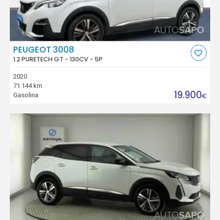
PEUGEOT 3008
1.2 PURETECH GT - 130CV - 5P
2020
71.144 km
19.900
Gasolina
€