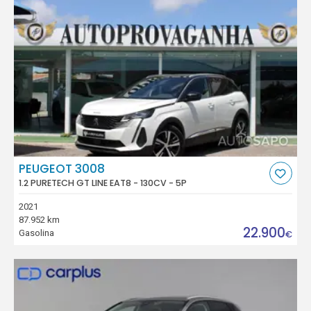
PEUGEOT 3008
1.2 PURETECH GT LINE EAT8 - 130CV - 5P
2021
87.952 km
22.900
Gasolina
€