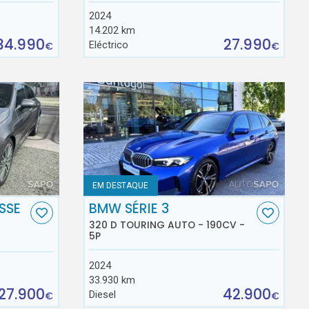
2024
14.202 km
34.990
27.990
Eléctrico
€
€
EM DESTAQUE
SSE
BMW SÉRIE 3
320 D TOURING AUTO - 190CV -
5P
2024
33.930 km
27.900
42.900
Diesel
€
€