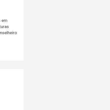
s em
turas
nselheiro