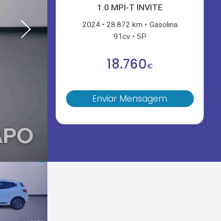
1.0 MPI-T INVITE
2024
28.872 km
Gasolina
91cv
5P
18.760
€
Enviar Mensagem