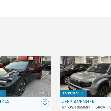
UE
EM DESTAQUE
N C4
JEEP AVENGER
54 KWH SUMMIT - 156CV - 