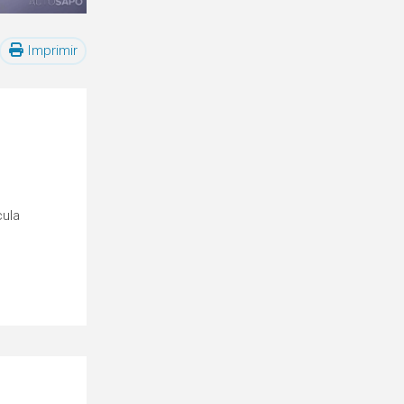
Imprimir
cula
o