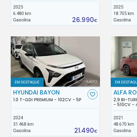
2025
2025
6.480 km
18.705 km
26.990
Gasolina
Gasolina
€
EM DESTAQUE
EM DESTAQ
HYUNDAI BAYON
ALFA RO
1.0 T-GDI PREMIUM - 102CV - 5P
2.9 BI-TU
- 510CV - 
2024
2021
31.468 km
48.670 km
21.490
Gasolina
Gasolina
€