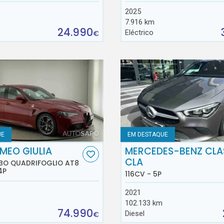
2025
7.916 km
24.990
Eléctrico
€
UE
EM DESTAQUE
MEO GIULIA
MERCEDES-BENZ CLA
CLA
RBO QUADRIFOGLIO AT8
4P
116CV - 5P
2021
102.133 km
74.990
Diesel
€