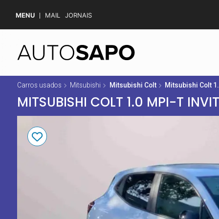
MENU
MAIL
JORNAIS
Carros usados
Mitsubishi
Mitsubishi Colt
Mitsubishi Colt 1
MITSUBISHI COLT 1.0 MPI-T INVI