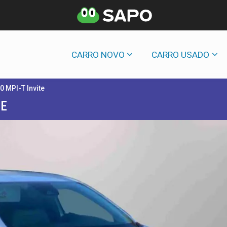
CARRO NOVO
CARRO USADO
.0 MPI-T Invite
TE