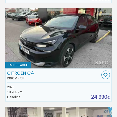
EM DESTAQUE
CITROEN C4
136CV - 5P
2025
18.705 km
24.990
Gasolina
€