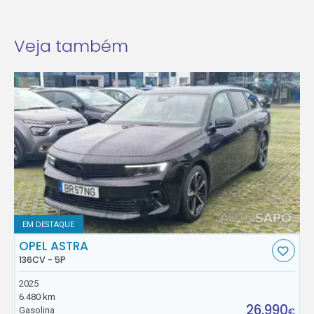
Veja também
EM DESTAQUE
OPEL ASTRA
136CV - 5P
2025
6.480 km
26.990
Gasolina
€