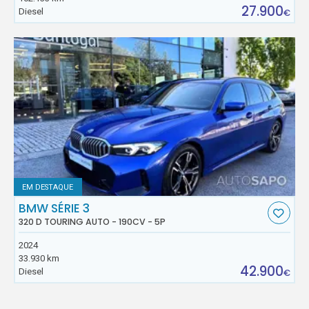
27.900
Diesel
€
EM DESTAQUE
BMW SÉRIE 3
320 D TOURING AUTO - 190CV - 5P
2024
33.930 km
42.900
Diesel
€