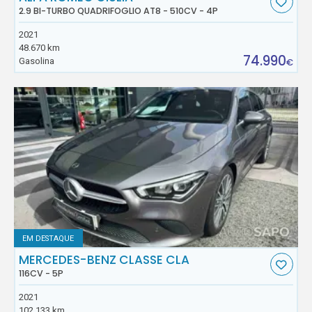
2.9 BI-TURBO QUADRIFOGLIO AT8 - 510CV - 4P
2021
48.670 km
74.990
Gasolina
€
EM DESTAQUE
MERCEDES-BENZ CLASSE CLA
116CV - 5P
2021
102.133 km