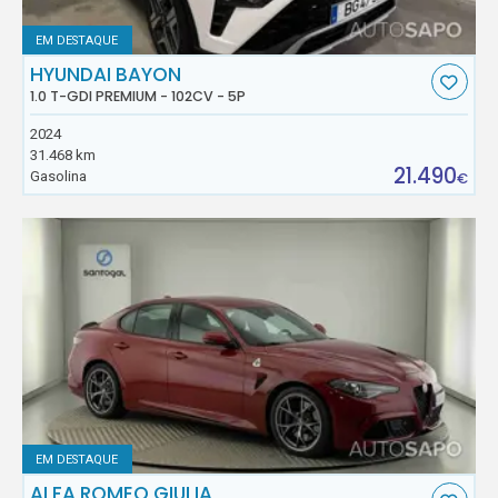
EM DESTAQUE
HYUNDAI BAYON
1.0 T-GDI PREMIUM - 102CV - 5P
2024
31.468 km
21.490
Gasolina
€
EM DESTAQUE
ALFA ROMEO GIULIA