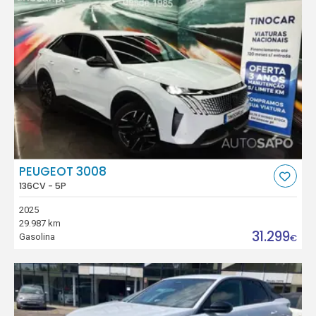
PEUGEOT 3008
136CV - 5P
2025
29.987 km
31.299
Gasolina
€