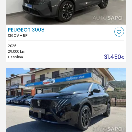
PEUGEOT 3008
136CV - 5P
2025
29.000 km
31.450
Gasolina
€