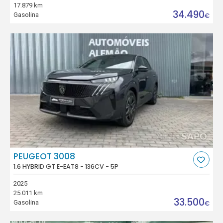
17.879 km
34.490
Gasolina
€
PEUGEOT 3008
1.6 HYBRID GT E-EAT8 - 136CV - 5P
2025
25.011 km
33.500
Gasolina
€