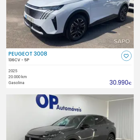
PEUGEOT 3008
136CV - 5P
2025
20.000 km
30.990
Gasolina
€