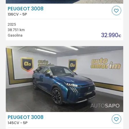
PEUGEOT 3008
136CV - 5P
2025
38.751 km
32.990
Gasolina
€
PEUGEOT 3008
145CV - 5P