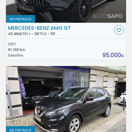
EM DESTAQUE
MERCEDES-BENZ AMG GT
43 4MATIC+ - 367CV - 5P
2021
81.000 km
95.000
Gasolina
€
EM DESTAQUE