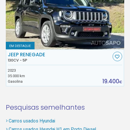
EM DESTAQUE
JEEP RENEGADE
130CV - 5P
2023
35.000 km
19.400
Gasolina
€
Pesquisas semelhantes
Carros usados Hyundai
Carros usados Hyundai H1 em Porto Diesel