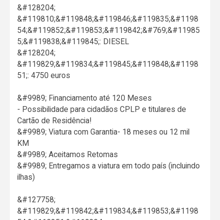
&#128204;
&#119810;&#119848;&#119846;&#119835;&#1198
54;&#119852;&#119853;&#119842;&#769;&#11985
5;&#119838;&#119845;: DIESEL
&#128204;
&#119829;&#119834;&#119845;&#119848;&#1198
51;: 4750 euros
&#9989; Financiamento até 120 Meses
- Possibilidade para cidadãos CPLP e titulares de
Cartão de Residência!
&#9989; Viatura com Garantia- 18 meses ou 12 mil
KM
&#9989; Aceitamos Retomas
&#9989; Entregamos a viatura em todo país (incluindo
ilhas)
&#127758;
&#119829;&#119842;&#119834;&#119853;&#1198