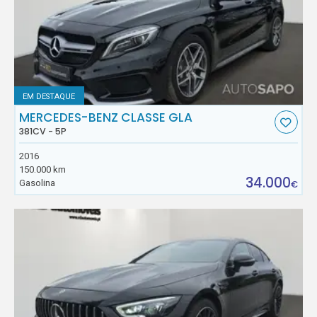
EM DESTAQUE
MERCEDES-BENZ CLASSE GLA
381CV - 5P
2016
150.000 km
34.000
Gasolina
€