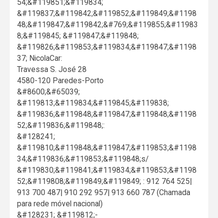
54;&#119851;&#119834;
&#119837;&#119842;&#119852;&#119849;&#1198
48;&#119847;&#119842;&#769;&#119855;&#11983
8;&#119845; &#119847;&#119848;
&#119826;&#119853;&#119834;&#119847;&#1198
37; NicolaCar:
Travessa S. José 28
4580-120 Paredes-Porto
&#8600;&#65039;
&#119813;&#119834;&#119845;&#119838;
&#119836;&#119848;&#119847;&#119848;&#1198
52;&#119836;&#119848;:
&#128241;
&#119810;&#119848;&#119847;&#119853;&#1198
34;&#119836;&#119853;&#119848;s/
&#119830;&#119841;&#119834;&#119853;&#1198
52;&#119808;&#119849;&#119849; : 912 764 525|
913 700 487| 910 292 957| 913 660 787 (Chamada
para rede móvel nacional)
&#128231; &#119812;-