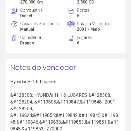
270.000 Km
2.500 CC
Combustível
Portas
Diesel
5
Caixa de velocidades
Data da Matrícula
Manual
2001 - Maio
Cor exterior
Lugares
Branco
6
Notas do vendedor
Hyundai H-1 6 Lugares
&#128308; HYUNDAI H-1 6 LUGARES &#128308;
&#128204; &#119808;&#119847;&#119848;: 2001
&#128204;
&#119824;&#119854;&#119842;&#119845;&#1198
48;&#119846;&#119838;&#119853;&#119851;&#11
9848;&#119852;: 270000