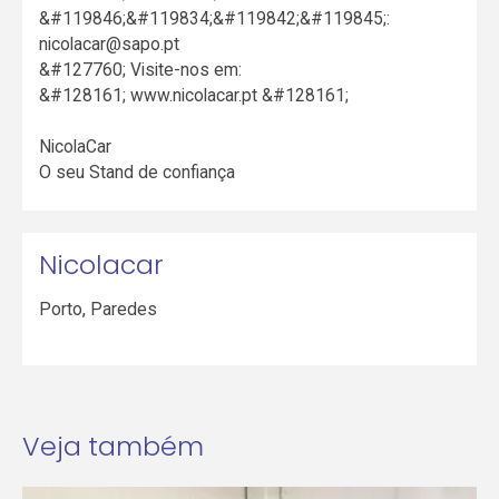
&#119846;&#119834;&#119842;&#119845;:
nicolacar@sapo.pt
&#127760; Visite-nos em:
&#128161; www.nicolacar.pt &#128161;
NicolaCar
O seu Stand de confiança
Nicolacar
Porto
,
Paredes
Veja também