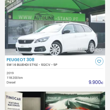
PEUGEOT 308
SW 1.6 BLUEHDI STYLE - 102CV - 5P
2019
118.200 km
9.900
Diesel
€