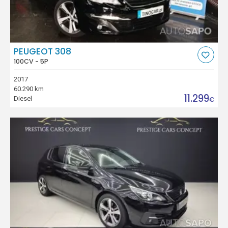
PEUGEOT 308
100CV - 5P
2017
60.290 km
11.299
Diesel
€