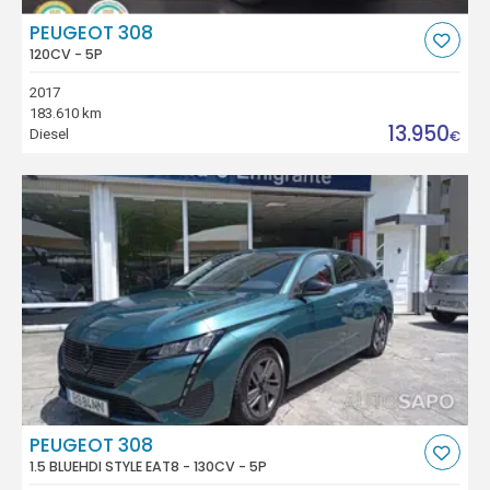
PEUGEOT 308
120CV - 5P
2017
183.610 km
13.950
Diesel
€
PEUGEOT 308
1.5 BLUEHDI STYLE EAT8 - 130CV - 5P