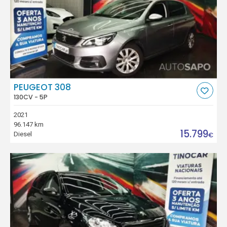
PEUGEOT 308
130CV - 5P
2021
96.147 km
15.799
Diesel
€