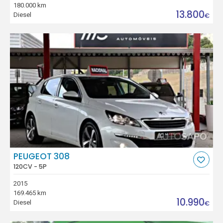
180.000 km
13.800
Diesel
€
PEUGEOT 308
120CV - 5P
2015
169.465 km
10.990
Diesel
€