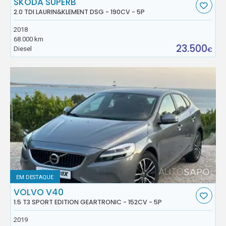
SKODA SUPERB
2.0 TDI LAURIN&KLEMENT DSG - 190CV - 5P
2018
68.000 km
23.500
Diesel
€
EM DESTAQUE
VOLVO V40
1.5 T3 SPORT EDITION GEARTRONIC - 152CV - 5P
2019