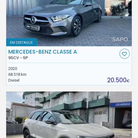
EM DESTAQUE
MERCEDES-BENZ CLASSE A
95CV - 5P
2020
68.518 km
20.500
Diesel
€