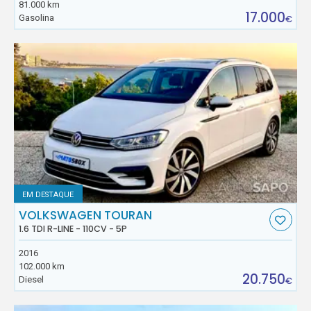
81.000 km
17.000
Gasolina
€
EM DESTAQUE
VOLKSWAGEN TOURAN
1.6 TDI R-LINE - 110CV - 5P
2016
102.000 km
20.750
Diesel
€