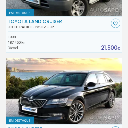
EM DESTAQUE
TOYOTA LAND CRUISER
3.0 TD PACK 1 - 125CV - 3P
1998
187.450 km
21.500
Diesel
€
EM DESTAQUE