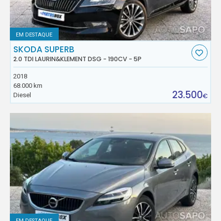
EM DESTAQUE
SKODA SUPERB
2.0 TDI LAURIN&KLEMENT DSG - 190CV - 5P
2018
68.000 km
23.500
Diesel
€
EM DESTAQUE