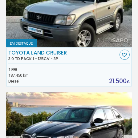
EM DESTAQUE
TOYOTA LAND CRUISER
3.0 TD PACK 1 - 125CV - 3P
1998
187.450 km
21.500
Diesel
€