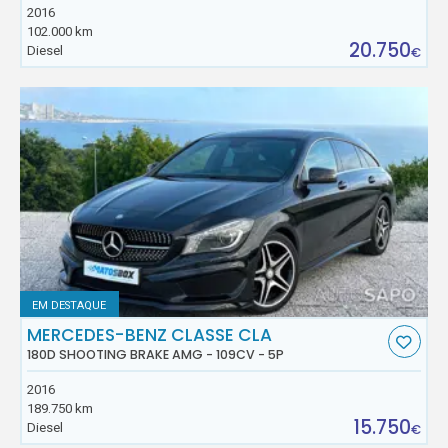
2016
102.000 km
20.750
Diesel
€
EM DESTAQUE
MERCEDES-BENZ CLASSE CLA
180D SHOOTING BRAKE AMG - 109CV - 5P
2016
189.750 km
15.750
Diesel
€