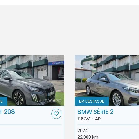
UE
EM DESTAQUE
T 208
BMW SÉRIE 2
116CV - 4P
2024
22.000 km