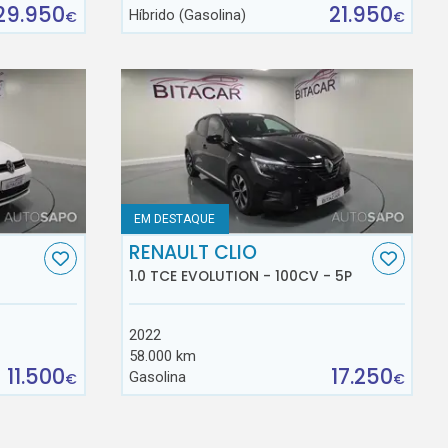
29.950
21.950
Híbrido (Gasolina)
€
€
EM DESTAQUE
RENAULT CLIO
1.0 TCE EVOLUTION - 100CV - 5P
2022
58.000 km
11.500
17.250
Gasolina
€
€