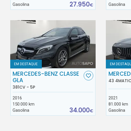
27.950
Gasolina
Gasolina
€
EM DESTAQUE
EM DESTAQ
MERCEDES-BENZ CLASSE
MERCED
GLA
43 4MATIC
381CV - 5P
2016
2021
150.000 km
81.000 km
34.000
Gasolina
Gasolina
€