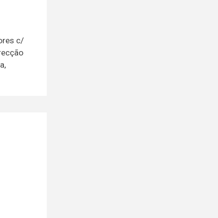
ores c/
irecção
a,