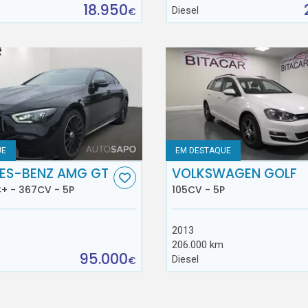
18.950
Diesel
€
UE
EM DESTAQUE
ES-BENZ AMG GT
VOLKSWAGEN GOLF
+ - 367CV - 5P
105CV - 5P
2013
206.000 km
95.000
Diesel
€