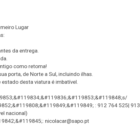
imeiro Lugar
s:
ntes da entrega.
ada.
antigo como retoma!
a porta, de Norte a Sul, incluindo ilhas.
estado desta viatura é imbatível.
9853;&#119834;&#119836;&#119853;&#119848;s/
2;&#119808;&#119849;&#119849; : 912 764 525| 913 
l nacional)
842;&#119845;: nicolacar@sapo.pt