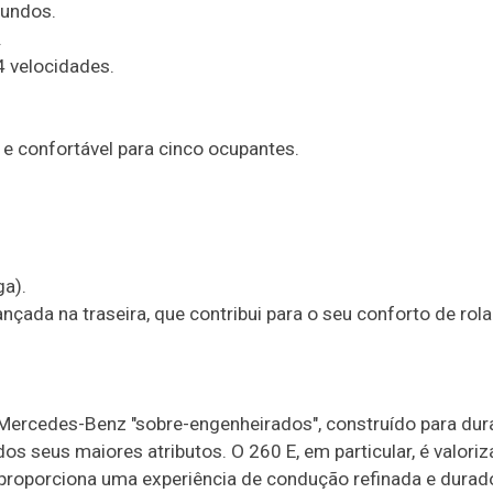
gundos.
.
4 velocidades.
 e confortável para cinco ocupantes.
a).
çada na traseira, que contribui para o seu conforto de rol
rcedes-Benz "sobre-engenheirados", construído para dur
os seus maiores atributos. O 260 E, em particular, é valori
e proporciona uma experiência de condução refinada e durad