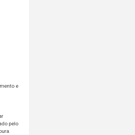
amento e
ar
zado pelo
oura.