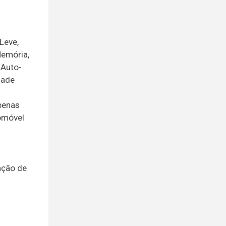
Leve,
Memória,
 Auto-
dade
penas
tomóvel
ação de