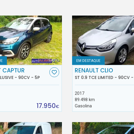
UE
EM DESTAQUE
T CAPTUR
RENAULT CLIO
CLUSIVE - 90CV - 5P
ST 0.9 TCE LIMITED - 90CV -
2017
89.498 km
17.950
Gasolina
€