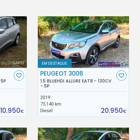
EM DESTAQUE
PEUGEOT 3008
 5P
1.5 BLUEHDI ALLURE EAT8 - 130CV
- 5P
2019
75.140 km
10.950
20.950
Diesel
€
€