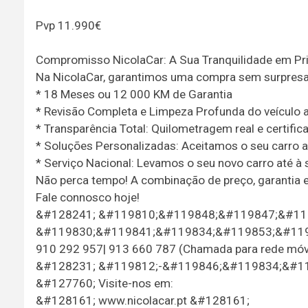
Pvp 11.990€
Compromisso NicolaCar: A Sua Tranquilidade em Pr
Na NicolaCar, garantimos uma compra sem surpresa
* 18 Meses ou 12 000 KM de Garantia
* Revisão Completa e Limpeza Profunda do veículo a
* Transparência Total: Quilometragem real e certific
* Soluções Personalizadas: Aceitamos o seu carro 
* Serviço Nacional: Levamos o seu novo carro até à su
Não perca tempo! A combinação de preço, garantia e 
Fale connosco hoje!
&#128241; &#119810;&#119848;&#119847;&#11
&#119830;&#119841;&#119834;&#119853;&#11985
910 292 957| 913 660 787 (Chamada para rede móve
&#128231; &#119812;-&#119846;&#119834;&#119
&#127760; Visite-nos em:
&#128161; www.nicolacar.pt &#128161;