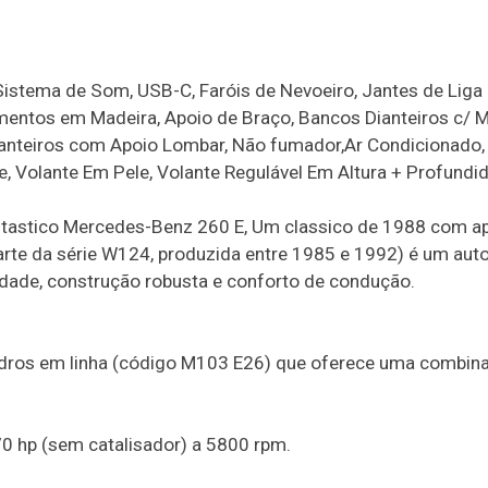
Sistema de Som, USB-C, Faróis de Nevoeiro, Jantes de Liga 
mentos em Madeira, Apoio de Braço, Bancos Dianteiros c/ 
ianteiros com Apoio Lombar, Não fumador,Ar Condicionado,
ele, Volante Em Pele, Volante Regulável Em Altura + Profundi
fantastico Mercedes-Benz 260 E, Um classico de 1988 com a
arte da série W124, produzida entre 1985 e 1992) é um au
ilidade, construção robusta e conforto de condução.
indros em linha (código M103 E26) que oferece uma combin
170 hp (sem catalisador) a 5800 rpm.