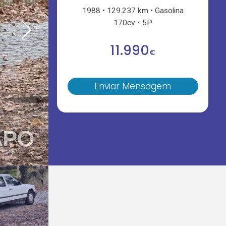
1988
129.237 km
Gasolina
170cv
5P
11.990
€
Enviar Mensagem