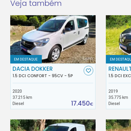
Veja também
EM DESTAQUE
EM DESTAQ
DACIA DOKKER
RENAUL
1.5 DCI CONFORT - 95CV - 5P
1.5 DCI EX
2020
2019
37.215 km
35.775 km
17.450
Diesel
Diesel
€