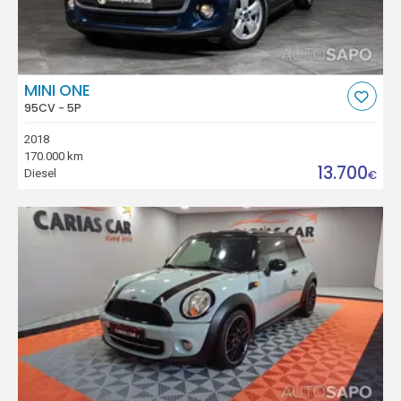
MINI ONE
95CV - 5P
2018
170.000 km
13.700
Diesel
€