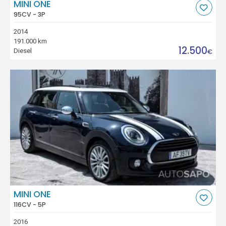
MINI ONE
95CV - 3P
2014
191.000 km
12.500
Diesel
€
MINI ONE
116CV - 5P
2016