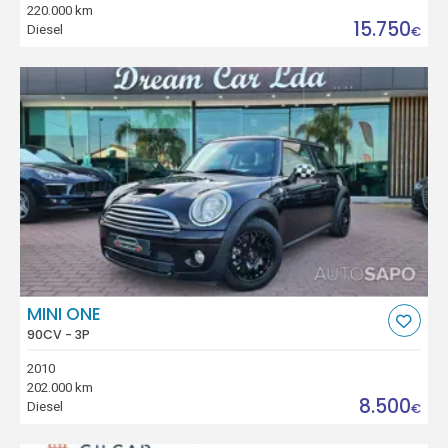
220.000 km
15.750
Diesel
€
MINI ONE
90CV - 3P
2010
202.000 km
8.500
Diesel
€