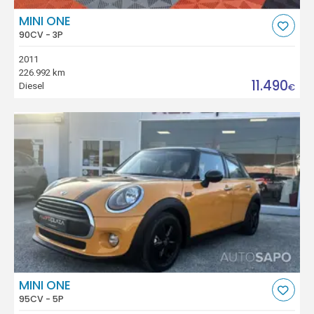
MINI ONE
90CV - 3P
2011
226.992 km
11.490
Diesel
€
MINI ONE
95CV - 5P