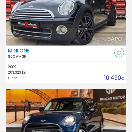
MINI ONE
90CV - 3P
2009
201.323 km
10.490
Diesel
€