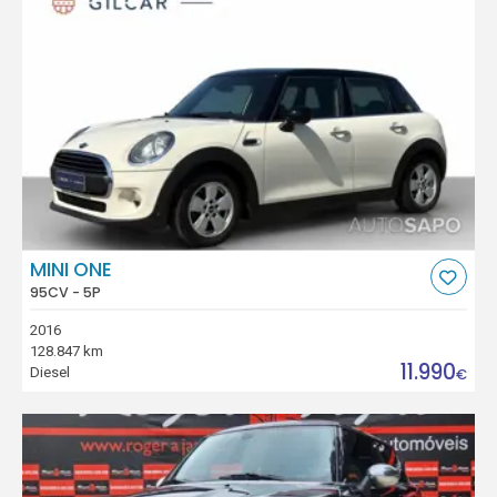
MINI ONE
95CV - 5P
2016
128.847 km
11.990
Diesel
€