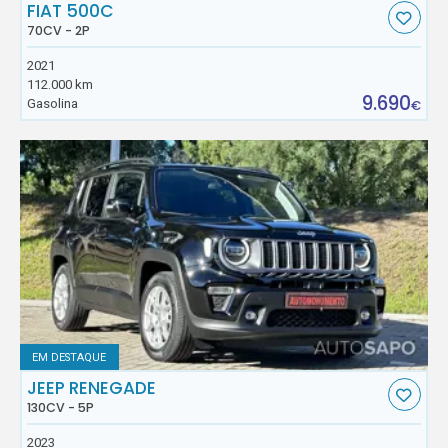
FIAT 500C
70CV - 2P
2021
112.000 km
9.690
Gasolina
€
EM DESTAQUE
JEEP RENEGADE
130CV - 5P
2023