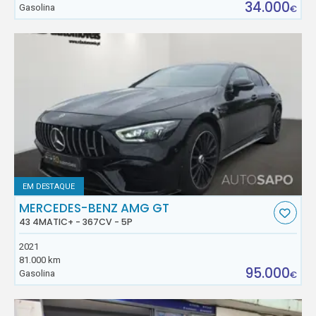
34.000
Gasolina
€
EM DESTAQUE
MERCEDES-BENZ AMG GT
43 4MATIC+ - 367CV - 5P
2021
81.000 km
95.000
Gasolina
€