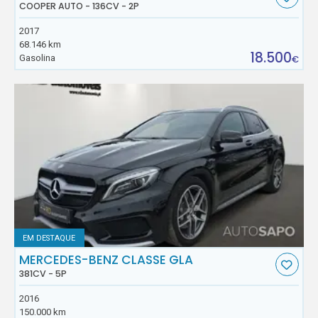
COOPER AUTO - 136CV - 2P
2017
68.146 km
18.500
Gasolina
€
EM DESTAQUE
MERCEDES-BENZ CLASSE GLA
381CV - 5P
2016
150.000 km