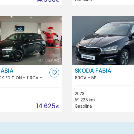
€
FABIA
SKODA FABIA
CK EDITION - 110CV -
80CV - 5P
2023
69.225 km
14.625
Gasolina
€