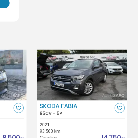
SKODA FABIA
95CV - 5P
2021
93.563 km
8.500
14.750
Gasolina