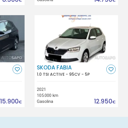
€
€
SKODA FABIA
1.0 TSI ACTIVE - 95CV - 5P
2021
105.000 km
15.900
12.950
Gasolina
€
€