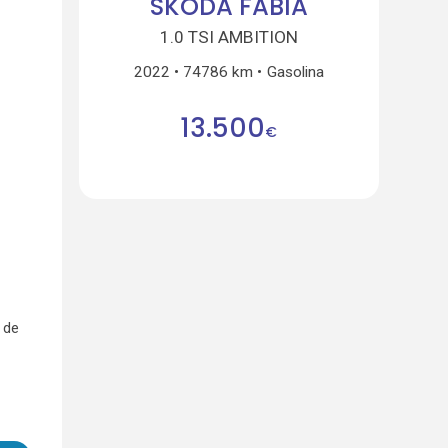
SKODA FABIA
1.0 TSI AMBITION
2022
74786 km
Gasolina
13.500
€
 de