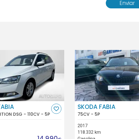
Enviar
FABIA
SKODA FABIA
BITION DSG - 110CV - 5P
75CV - 5P
2017
118.332 km
14.990
Gasolina