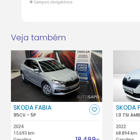
Campos obrigatórios
Veja também
SKODA FABIA
SKODA 
95CV - 5P
1.0 TSI AM
2024
2022
15.693 km
68.894 km
18.499
Gasolina
Gasolina