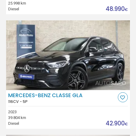
25.998 km
48.990
Diesel
€
MERCEDES-BENZ CLASSE GLA
116CV - 5P
2023
39.804 km
42.900
Diesel
€