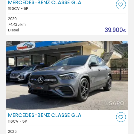
MERCEDES-BENZ CLASSE GLA
150CV - 5P
2020
74.425 km
39.900
Diesel
€
MERCEDES-BENZ CLASSE GLA
116CV - 5P
2025