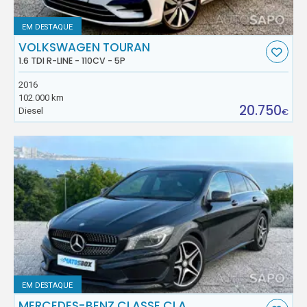
EM DESTAQUE
VOLKSWAGEN TOURAN
1.6 TDI R-LINE - 110CV - 5P
2016
102.000 km
20.750
Diesel
€
EM DESTAQUE
MERCEDES-BENZ CLASSE CLA