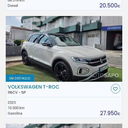
68.518 km
20.500
Diesel
€
EM DESTAQUE
VOLKSWAGEN T-ROC
116CV - 5P
2025
13.000 km
27.950
Gasolina
€