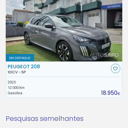
EM DESTAQUE
PEUGEOT 208
101CV - 5P
2025
12.000 km
18.950
Gasolina
€
Pesquisas semelhantes