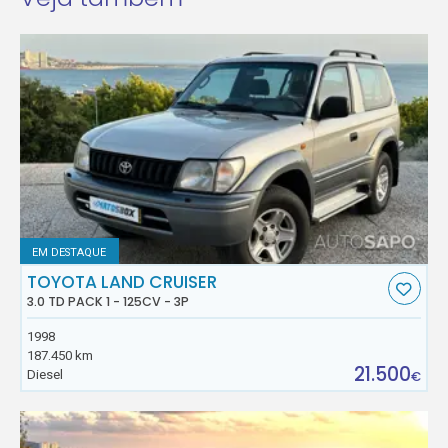
EM DESTAQUE
TOYOTA LAND CRUISER
3.0 TD PACK 1 - 125CV - 3P
1998
187.450 km
21.500
Diesel
€