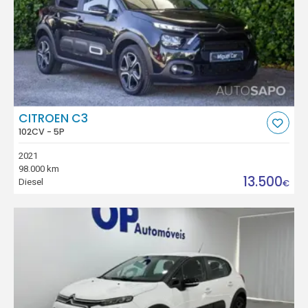
CITROEN C3
102CV - 5P
2021
98.000 km
13.500
Diesel
€