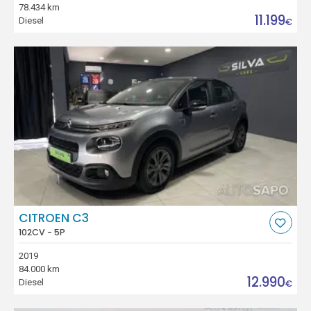
78.434 km
11.199
Diesel
€
CITROEN C3
102CV - 5P
2019
84.000 km
12.990
Diesel
€