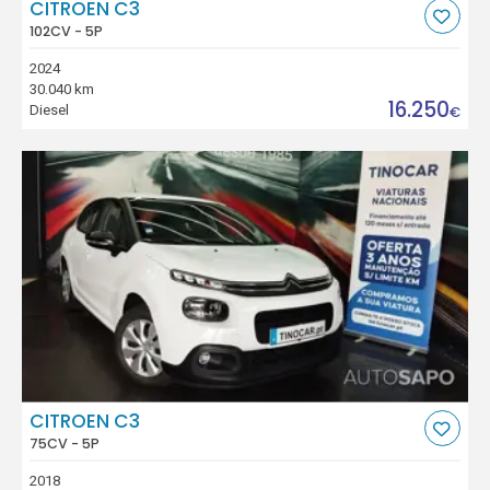
CITROEN C3
102CV - 5P
2024
30.040 km
16.250
Diesel
€
CITROEN C3
75CV - 5P
2018