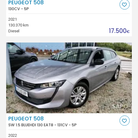
PEUGEOT 508
130CV - 5P
2021
130.370 km
17.500
Diesel
€
PEUGEOT 508
SW 1.5 BLUEHDI 130 EAT8 - 131CV - 5P
2022