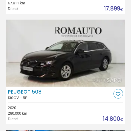
67.811 km
17.899
Diesel
€
PEUGEOT 508
130CV - 5P
2020
280.000 km
14.800
Diesel
€