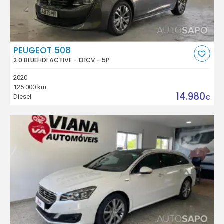
PEUGEOT 508
2.0 BLUEHDI ACTIVE - 131CV - 5P
2020
125.000 km
14.980
Diesel
€