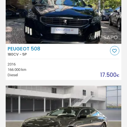
PEUGEOT 508
180CV - 5P
2016
166.000 km
17.500
Diesel
€