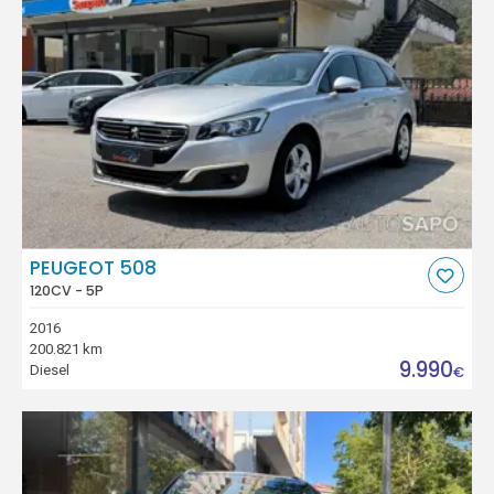
PEUGEOT 508
120CV - 5P
2016
200.821 km
9.990
Diesel
€