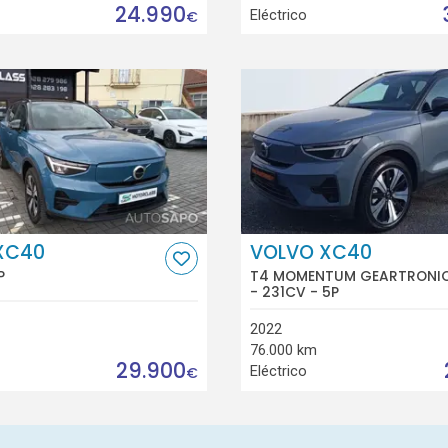
24.990
Eléctrico
€
XC40
VOLVO XC40
P
T4 MOMENTUM GEARTRONI
- 231CV - 5P
2022
76.000 km
29.900
Eléctrico
€