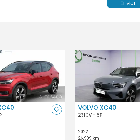
Enviar
XC40
VOLVO XC40
P
231CV - 5P
2022
26.909 km